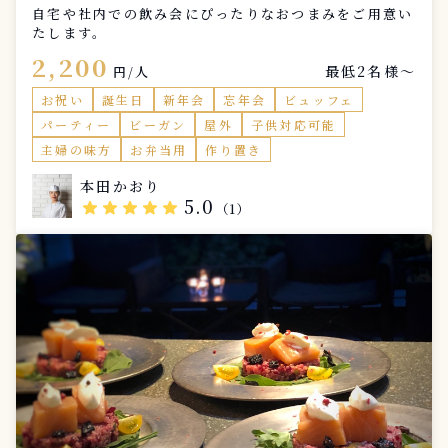
自宅や社内での飲み会にぴったりなおつまみをご用意い
たします。
2,200
最低2名様〜
円/人
お祝い
誕生日
新年会
忘年会
ビュッフェ
パーティー
ビーガン
屋外
子供対応可能
主婦の味方
お弁当用
作り置き
本田かおり
5.0
star
star
star
star
star
（1）