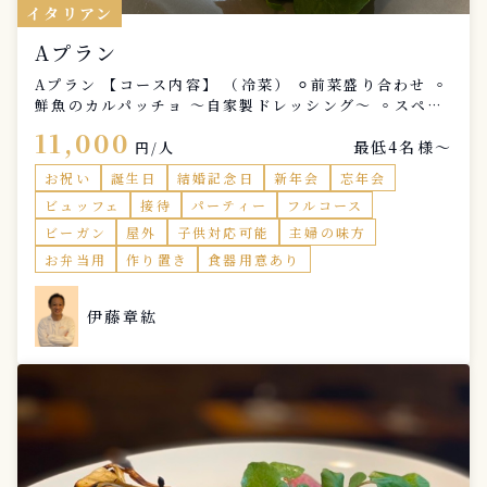
イタリアン
Aプラン
Aプラン 【コース内容】 （冷菜） ⚪︎前菜盛り合わせ ◦
鮮魚のカルパッチョ 〜自家製ドレッシング〜 ◦スペイ
ン産ハムの盛り合わせ 〜2種盛り合わせ〜 ◦自家製キ
11,000
最低4名様〜
ッシュ 〜季節の野菜使用〜 （温菜） ⚪︎サーモンのムニ
円/人
エル 〜季節の野菜ソース〜 （パスタ） ⚪︎ヤリイカとイ
お祝い
誕生日
結婚記念日
新年会
忘年会
タリア産カラスミ（ボラの子） 〜自家製トマトソー
ビュッフェ
接待
パーティー
フルコース
ス〜 （メインディッシュ） ⚪︎煮込み料理 〜付け合わせ
野菜添え〜 （デザート） ⚪︎自家製デザート
ビーガン
屋外
子供対応可能
主婦の味方
お弁当用
作り置き
食器用意あり
伊藤章紘