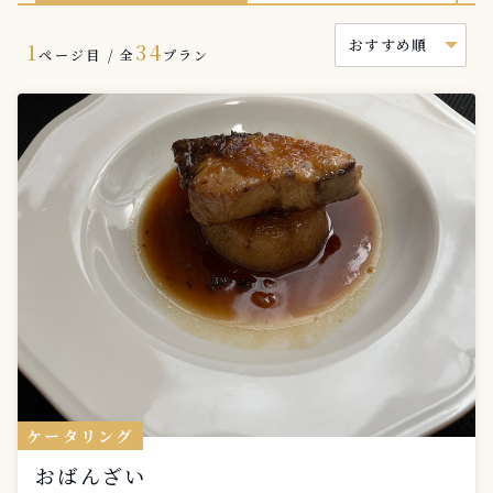
1
34
ページ目 / 全
プラン
ケータリング
おばんざい