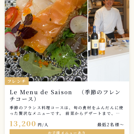
フレンチ
Le Menu de Saison （季節のフレン
チコース）
季節のフランス料理コースは、旬の食材をふんだんに使
った贅沢なメニューです。 前菜からデザートまで、シ
ェフが厳選した素材を巧みに調理し、季節ごとの風味を
13,200
最低2名様〜
最大限に引き出します。
円/人
お子様メニューあり