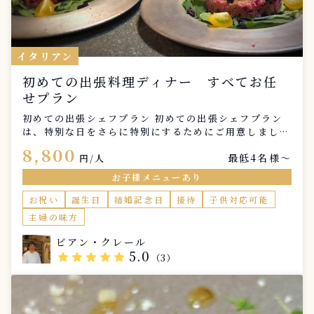
イタリアン
初めての出張料理ディナー すべてお任
せプラン
初めての出張シェフプラン 初めての出張シェフプラン
は、特別な日をさらに特別にするためにご用意しまし
た。 プロのシェフがあなたの自宅に訪れ、素晴らしい
8,800
最低4名様〜
料理を提供します。気軽に楽しむことができるこのプラ
円/人
ンは、友人や家族との集まりに最適です。 このプラン
お子様メニューあり
は、特別な準備を必要とせず、リラックスして楽しむこ
とができます。シェフがすべてをお任せで準備し、あな
お祝い
誕生日
結婚記念日
接待
子供対応可能
たはただ美味しい料理を楽しむだけです。初めての出張
主婦の味方
シェフ体験を、ぜひこのプランでお試しください。
ビアン・クレール
5.0
star
star
star
star
star
（3）