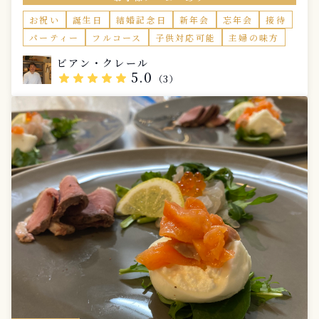
お祝い
誕生日
結婚記念日
新年会
忘年会
接待
パーティー
フルコース
子供対応可能
主婦の味方
ビアン・クレール
5.0
star
star
star
star
star
（3）