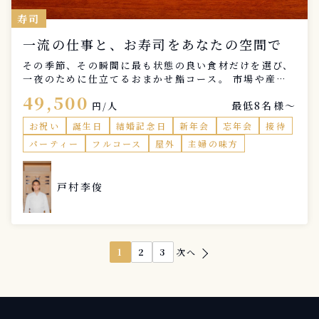
寿司
一流の仕事と、お寿司をあなたの空間で
その季節、その瞬間に最も状態の良い食材だけを選び、
一夜のために仕立てるおまかせ鮨コース。 市場や産地
の動き、魚の熟成具合を見極めながら、その日最良と判
49,500
最低8名様〜
断したネタのみを使用します。 コースは、江戸前の仕
円/人
事を軸に構成した握りを中心に、酒肴として楽しめるお
お祝い
誕生日
結婚記念日
新年会
忘年会
接待
つまみと、 口を整える玉子焼き、締めに中巻き、そし
パーティー
フルコース
屋外
主婦の味方
て静かに余韻を残すお味噌汁まで、一連の流れとして完
成させます。 素材の良さをただ並べるのではなく、 仕
込み、温度、シャリとネタのバランス、提供の間合いに
戸村李俊
至るまで、 一流店で培った仕事をそのまま、プライベ
ートな空間で再現。 店では味わえない距離感と、時間
の流れ。 お客様の空間で完成する、一夜限りのおまか
せ鮨をお楽しみください。 【 おまかせ内容（例）】 ※
仕入れ状況・季節により内容は変わります ◯蛤 一番出
1
2
3
次へ
し まずは身体を温めていただく一杯 蛤の旨みを引き出
した、コースの始まりの出汁 ◯のどぐろ 握り 食事の入
口として、胃にやさしく旨みのある一貫 ◯香箱蟹 季節
ならではのおつまみとしてご提供 ◯鰆 刺身 その日の状
態を見極め、刺身で楽しむ一皿 ◯河豚 白子 香ばしく焼