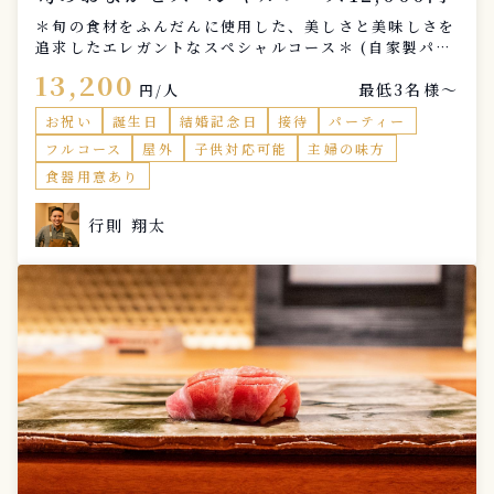
＊旬の食材をふんだんに使用した、美しさと美味しさを
追求したエレガントなスペシャルコース＊ (自家製パン
2種類付き) 1品目 アミューズ 2品目 冷前菜 3品目
13,200
最低3名様〜
温前菜 4品目 パスタ 5品目 魚メインディッシュ 6品
円/人
目 肉メインディッシュ 7品目 ドルチェ ※2名様の場
お祝い
誕生日
結婚記念日
接待
パーティー
合でも対応可能な場合がございます、要相談。 ※苦手
フルコース
屋外
子供対応可能
主婦の味方
な食材・アレルギーがある場合は必ずお伝え願います。
食器用意あり
行則 翔太