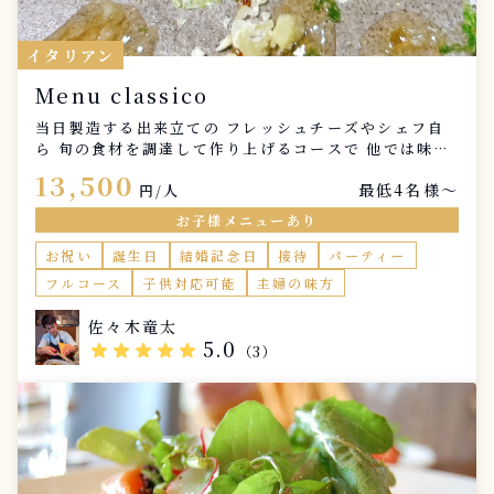
イタリアン
Menu classico
当日製造する出来立ての フレッシュチーズやシェフ自
ら 旬の食材を調達して作り上げるコースで 他では味わ
えない”特別”なひと時を 演出させていただきます 特別
13,500
最低4名様〜
な記念日やお祝い事 小さなお子様がいらっしゃるご家
円/人
庭や 女子会、ご友人とのご会食等様々な ご利用シーン
お子様メニューあり
でご好評いただいております 以下のメニューは一例に
なりますので お苦手な食材やアレルギー、ご希望等 お
お祝い
誕生日
結婚記念日
接待
パーティー
気軽にお申し付けください コース所要時間 約2時間
フルコース
子供対応可能
主婦の味方
オプションにて以下メニューご用意しております。 ・
お子様プレート ・食器/カトラリーレンタル ・シェフお
佐々木竜太
すすめボトルワイン ・熟成チーズの盛り合わせ
5.0
star
star
star
star
star
（3）