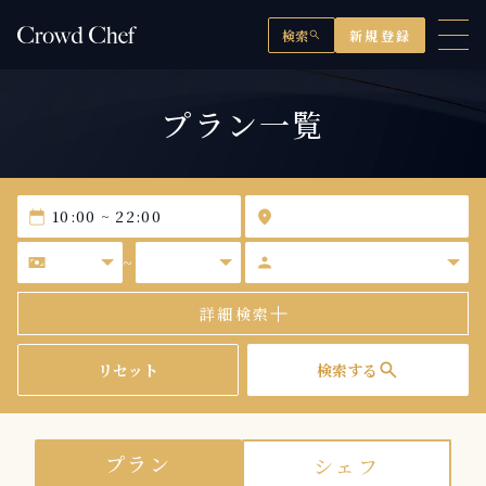
検索
新規登録
search
プラン一覧
calendar_today
location_on
universal_currency_alt
person
~
詳細検索
search
リセット
検索する
プラン
シェフ