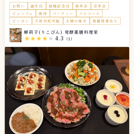
調子が良くなり、日々の生活に加えてケータリングでも
お祝い
誕生日
結婚記念日
新年会
忘年会
取り入れるようになりました。 美味しく食べて、なん
ビュッフェ
接待
パーティー
フルコース
か調子が良くなって、心と体が整う。これが私にとって
最高な薬膳ご飯だと思っています。
ビーガン
子供対応可能
主婦の味方
食器用意あり
柳莉子(りこぴん) 発酵薬膳料理家
4.3
star
star
star
star
star
（1）