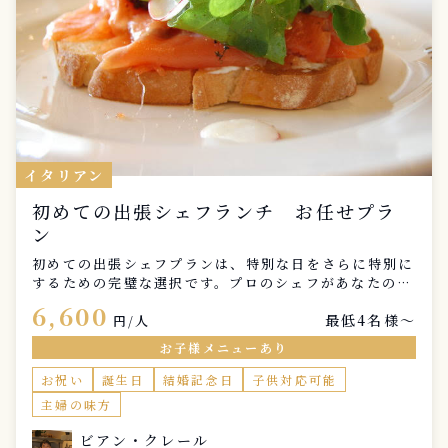
イタリアン
初めての出張シェフランチ お任せプラ
ン
初めての出張シェフプランは、特別な日をさらに特別に
するための完璧な選択です。プロのシェフがあなたの自
宅に訪れ、素晴らしい料理を提供します。気軽に楽しむ
6,600
最低4名様〜
ことができるこのプランは、友人や家族との集まりに最
円/人
適です。 このプランは、特別な準備を必要とせず、リ
お子様メニューあり
ラックスして楽しむことができます。シェフがすべてを
お任せで準備し、あなたはただ美味しい料理を楽しむだ
お祝い
誕生日
結婚記念日
子供対応可能
けです。初めての出張シェフ体験を、ぜひこのプランで
主婦の味方
お試しください。
ビアン・クレール