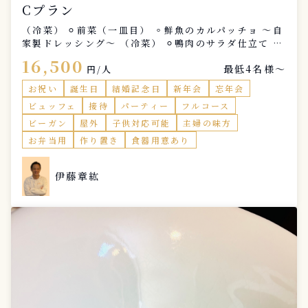
Cプラン
（冷菜） ⚪︎前菜（一皿目） ◦鮮魚のカルパッチョ 〜自
家製ドレッシング〜 （冷菜） ⚪︎鴨肉のサラダ仕立て 〜
自家製低温調理〜 （前菜） ⚪︎前菜盛り合わせ ◦スペイ
16,500
最低4名様〜
ン産ハムの盛り合わせ 〜2種盛り合わせ〜 ◦カポナー
円/人
タ 〜野菜のトマト煮込み〜 ◦スペイン風オムレツ 〜イ
お祝い
誕生日
結婚記念日
新年会
忘年会
タリアの田舎料理〜 ⚪︎スープ ◦季節のスープ 〜濃厚な
ビュッフェ
接待
パーティー
フルコース
野菜クリームベース〜 ⚪︎温菜（一皿目） ◦鮮魚のソテ
ー 〜季節の野菜使用〜 （パスタ） ⚪︎牛頬肉の赤ライン
ビーガン
屋外
子供対応可能
主婦の味方
ラグーソース 〜和牛のミートソース〜 （メインディッ
お弁当用
作り置き
食器用意あり
シュ） ①⚪︎牛肉のソテー 〜野菜の付け合わせ添え〜
（デザート） ⚪︎自家製デザート
伊藤章紘