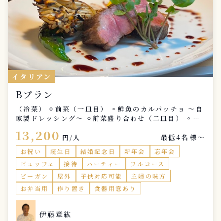
イタリアン
Bプラン
（冷菜） ⚪︎前菜（一皿目） ◦鮮魚のカルパッチョ 〜自
家製ドレッシング〜 ⚪︎前菜盛り合わせ（二皿目） ◦ス
ペイン産ハムの盛り合わせ 〜2種盛り合わせ〜 ◦カポ
13,200
最低4名様〜
ナータ 〜野菜のトマト煮込み〜 ◦スペイン風オムレツ
円/人
〜イタリアの田舎料理〜 ⚪︎温菜（一皿目） ◦自家製キ
お祝い
誕生日
結婚記念日
新年会
忘年会
ッシュ 〜季節の野菜使用〜 （パスタ） ⚪︎魚介たっぷり
ビュッフェ
接待
パーティー
フルコース
ペスカトーレ 〜新鮮な魚介類を使用したパスタ〜 （メ
インディッシュ） ①⚪︎鴨低温調理 〜付け合わせ野菜添
ビーガン
屋外
子供対応可能
主婦の味方
え〜 又は ②⚪︎牛頬の赤ワイン煮込み 〜付け合わせ
お弁当用
作り置き
食器用意あり
野菜添え〜 ※①、②どちら１種類選択して下さい。
（個々の選択はお控え下さい!どちらの選択お願いいた
します。 2種盛り注文可能追加料金発生プラス1500円
伊藤章紘