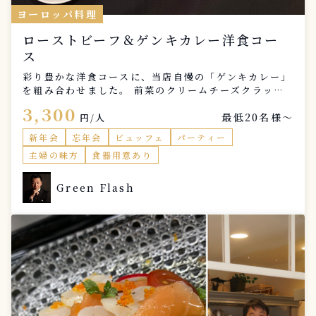
ヨーロッパ料理
ローストビーフ＆ゲンキカレー洋食コー
ス
彩り豊かな洋食コースに、当店自慢の「ゲンキカレー」
を組み合わせました。 前菜のクリームチーズクラッカ
ーから始まり、温野菜の副菜、ジューシーなローストビ
3,300
最低20名様〜
ーフと続き、メインにはスパイス香るゲンキカレーを。
円/人
最後は爽やかなレアチーズケーキで締めくくる、満足感
新年会
忘年会
ビュッフェ
パーティー
たっぷりの洋食コースです。
主婦の味方
食器用意あり
Green Flash