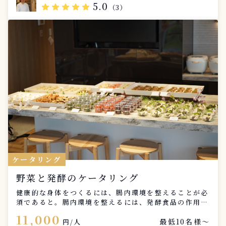
5.0
star
star
star
star
star
（3）
ケータリング
野菜と発酵のケータリング
健康的な身体をつくるには、腸内環境を整えることが必
須であると。腸内環境を整えるには、発酵食品の作用が
大きいと知り、発酵を取り入れたお料理をするようにな
11,000
最低10名様〜
りました。 そうするうちに私自身、体の調子や、肌の
円/人