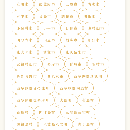
立川市
武蔵野市
三鷹市
青梅市
府中市
昭島市
調布市
町田市
小金井市
小平市
日野市
東村山市
国分寺市
国立市
福生市
狛江市
東大和市
清瀬市
東久留米市
武蔵村山市
多摩市
稲城市
羽村市
あきる野市
西東京市
西多摩郡瑞穂町
西多摩郡日の出町
西多摩郡檜原村
西多摩郡奥多摩町
大島町
利島村
新島村
神津島村
三宅島三宅村
御蔵島村
八丈島八丈町
青ヶ島村