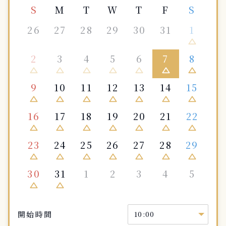
S
M
T
W
T
F
S
26
27
28
29
30
31
1
change_history
2
3
4
5
6
7
8
change_history
change_history
change_history
change_history
change_history
change_history
change_history
9
10
11
12
13
14
15
change_history
change_history
change_history
change_history
change_history
change_history
change_history
16
17
18
19
20
21
22
change_history
change_history
change_history
change_history
change_history
change_history
change_history
23
24
25
26
27
28
29
change_history
change_history
change_history
change_history
change_history
change_history
change_history
30
31
1
2
3
4
5
change_history
change_history
開始時間