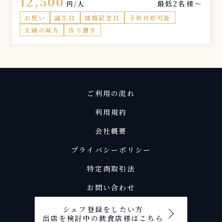
12,500
最低2名様〜
旬の素材を使った本格握り寿司と、優しい味わいのお
円/人
ばんざいを組み合わせた特別コース。和やかな時間を
お祝い
誕生日
結婚記念日
子供対応可能
演出しながら、おひとりおひとりのペースに合わせ
主婦の味方
作り置き
て、一貫ずつ丁寧にご提供します。 お料理に合わせ
たお酒のご提案も可能です。 いつもの食卓が、まる
で小さな料亭に変わる夜。 大切な方と、心ほどける
贅沢なひとときをお楽しみください。
ご利用の流れ
利用規約
会社概要
プライバシーポリシー
特定商取引法
お問い合わせ
シェフ登録をしたい方
出店を検討中の飲食店様はこちら