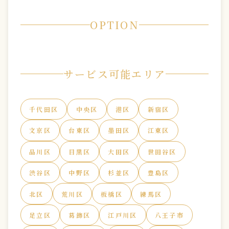
OPTION
サービス可能エリア
千代田区
中央区
港区
新宿区
文京区
台東区
墨田区
江東区
品川区
目黒区
大田区
世田谷区
渋谷区
中野区
杉並区
豊島区
北区
荒川区
板橋区
練馬区
足立区
葛飾区
江戸川区
八王子市