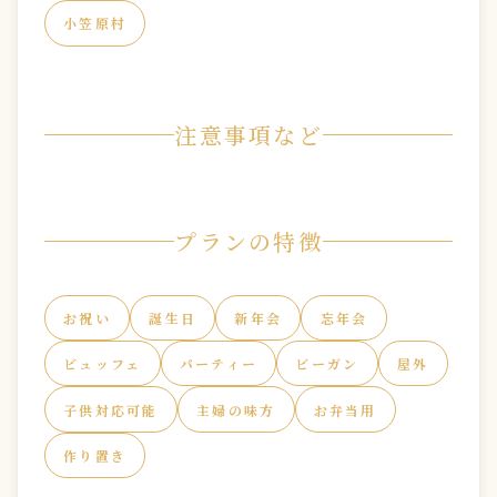
小笠原村
注意事項など
プランの特徴
お祝い
誕生日
新年会
忘年会
ビュッフェ
パーティー
ビーガン
屋外
子供対応可能
主婦の味方
お弁当用
作り置き