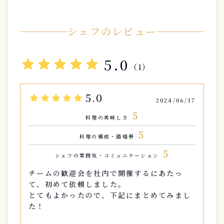
シェフのレビュー
star
star
star
star
star
5.0
（1）
5.0
star
star
star
star
star
2024/06/17
5
料理の美味しさ
5
料理の構成・価格帯
5
シェフの雰囲気・コミュニケーション
チームの歓迎会を社内で開催するにあたっ
て、初めて依頼しました。
とてもよかったので、下記にまとめてみまし
た！