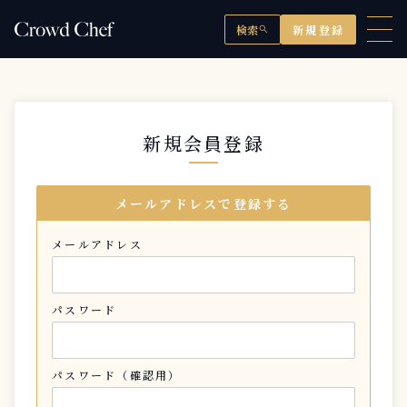
検索
新規登録
search
新規会員登録
メールアドレスで登録する
メールアドレス
パスワード
パスワード
（確認用）