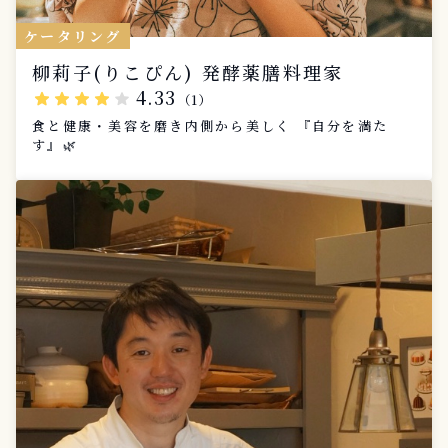
ケータリング
柳莉子(りこぴん) 発酵薬膳料理家
4.33
star
star
star
star
star
（1）
食と健康・美容を磨き内側から美しく 『自分を満た
す』🌿