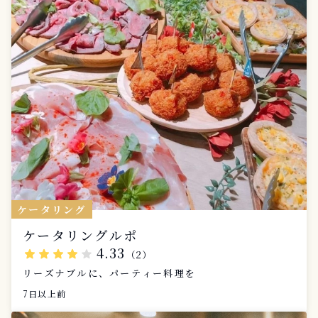
ケータリング
ケータリングルポ
4.33
star
star
star
star
star
（2）
リーズナブルに、パーティー料理を
7日以上前