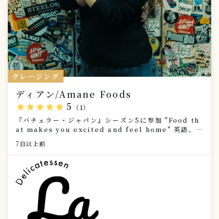
グレージング
ディアン/Amane Foods
5
star
star
star
star
star
（1）
『バチェラー・ジャパン』シーズン5に参加 "Food th
at makes you excited and feel home" 英語、中
国語対応可能
7日以上前