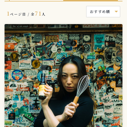
1
71
ページ目 / 全
人