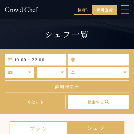
検索
新規登録
search
シェフ一覧
calendar_today
location_on
universal_currency_alt
person
~
詳細検索
search
リセット
検索する
シェフ
プラン