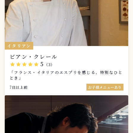
イタリアン
ビアン・クレール
5
star
star
star
star
star
（3）
「フランス・イタリアのエスプリを感じる、特別なひと
とき」
7日以上前
お子様メニューあり