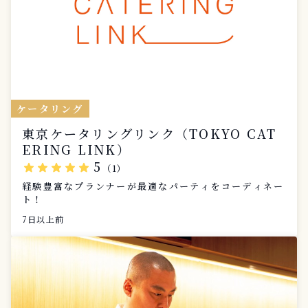
ケータリング
東京ケータリングリンク（TOKYO CAT
ERING LINK）
5
star
star
star
star
star
（1）
経験豊富なプランナーが最適なパーティをコーディネー
ト！
7日以上前