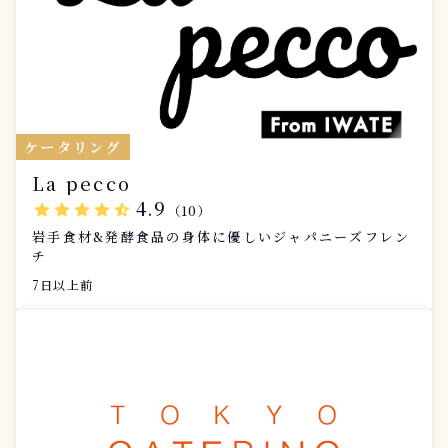
ケータリング
La pecco
4.9
star
star
star
star
star_half
（10）
岩手食材&発酵食品の身体に優しいジャパニーズフレン
チ
7日以上前