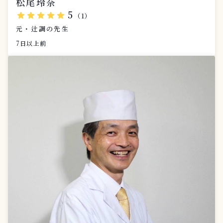
松尾玲奈
5
star
star
star
star
star
（1）
元・辻調の先生
7日以上前