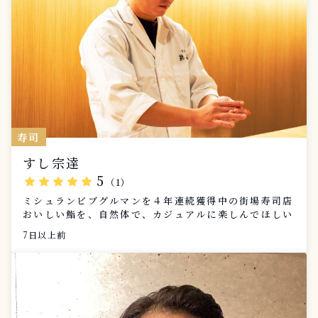
寿司
すし宗達
5
star
star
star
star
star
（1）
ミシュランビブグルマンを４年連続獲得中の街場寿司店
おいしい鮨を、自然体で、カジュアルに楽しんでほしい
7日以上前