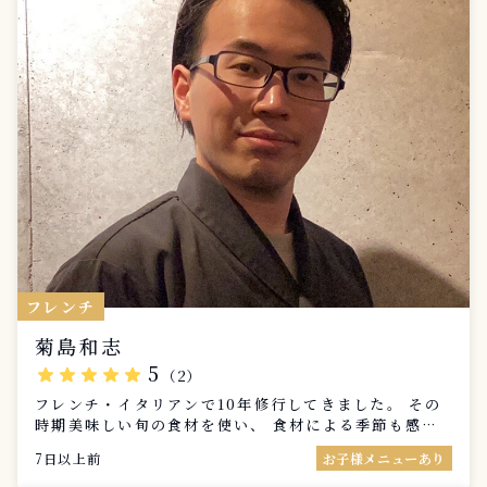
フレンチ
菊島和志
5
star
star
star
star
star
（2）
フレンチ・イタリアンで10年修行してきました。 その
時期美味しい旬の食材を使い、 食材による季節も感じ
てもらえたらと思ってます。 ホール経験も3年、働いて
7日以上前
お子様メニューあり
きたお店もそのほとんどがオープンキッチンと言うのも
あり、お客様とコミュニケーションを取りながら楽しく