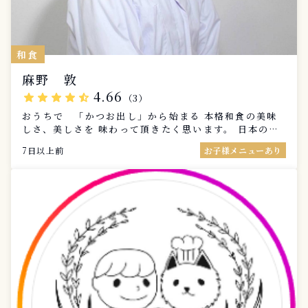
和食
麻野 敦
4.66
star
star
star
star
star_half
（3）
おうちで 「かつお出し」から始まる 本格和食の美味
しさ、美しさを 味わって頂きたく思います。 日本のお
料理ってこんなに美味しいし ヘルシーで繊細なんだな
7日以上前
お子様メニューあり
ぁと感じて 頂けたら幸いです。 出張料理でお客様の所
へお伺いするうちに 美味しくて、健康にも良いお料理
を との思いで「腸活」を学び ⭐腸活セラピストも取得
しました。 神奈川県横浜市在住です。