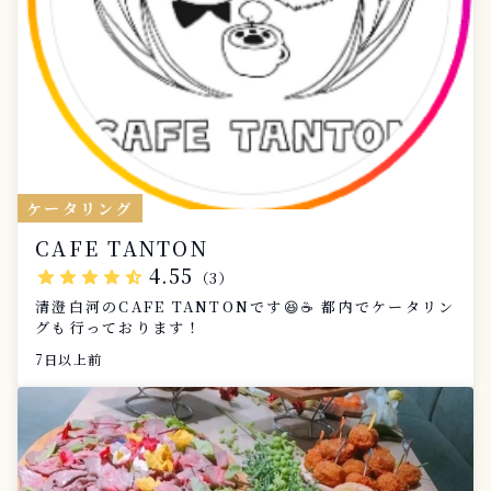
ケータリング
CAFE TANTON
4.55
star
star
star
star
star_half
（3）
清澄白河のCAFE TANTONです😆☕️ 都内でケータリン
グも行っております！
7日以上前