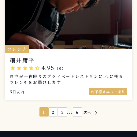
フレンチ
細井庸平
4.95
star
star
star
star
star_half
（8）
自宅が一夜限りのプライベートレストランに 心に残る
フレンチをお届けします
3日以内
お子様メニューあり
...
1
2
3
6
次へ