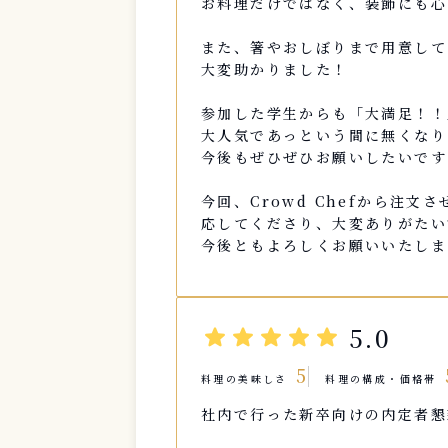
お料理だけではなく、装飾にも心
また、箸やおしぼりまで用意して
大変助かりました！
参加した学生からも「大満足！！
大人気であっという間に無くなり
今後もぜひぜひお願いしたいです
今回、Crowd Chefから注
応してくださり、大変ありがたい
今後ともよろしくお願いいたしま
star
star
star
star
star
5.0
5
料理の美味しさ
料理の構成・価格帯
社内で行った新卒向けの内定者懇