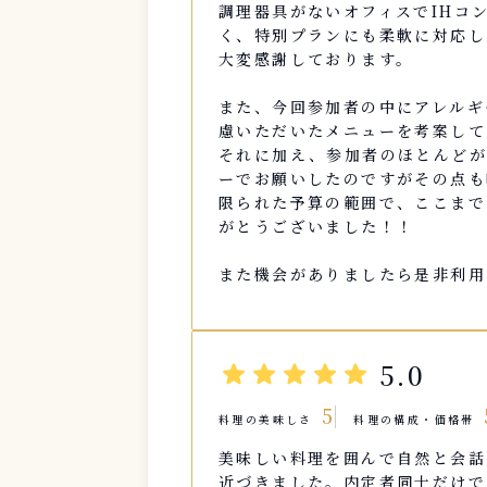
調理器具がないオフィスでIHコ
く、特別プランにも柔軟に対応し
大変感謝しております。
また、今回参加者の中にアレルギ
慮いただいたメニューを考案して
それに加え、参加者のほとんどが
ーでお願いしたのですがその点も
限られた予算の範囲で、ここまで
がとうございました！！
また機会がありましたら是非利用
star
star
star
star
star
5.0
5
料理の美味しさ
料理の構成・価格帯
美味しい料理を囲んで自然と会話
近づきました。内定者同士だけで