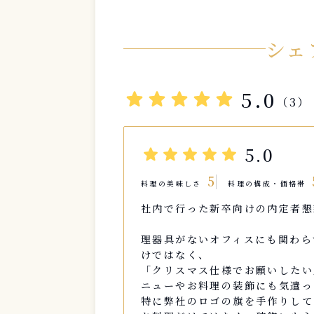
シェ
star
star
star
star
star
5.0
（3）
star
star
star
star
star
5.0
5
料理の美味しさ
料理の構成・価格帯
社内で行った新卒向けの内定者懇
理器具がないオフィスにも関わら
けではなく、
「クリスマス仕様でお願いしたい
ニューやお料理の装飾にも気遣っ
特に弊社のロゴの旗を手作りして