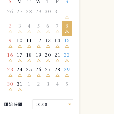
S
M
T
W
T
F
S
26
27
28
29
30
31
1
change_history
2
3
4
5
6
7
8
change_history
change_history
change_history
change_history
change_history
change_history
change_history
9
10
11
12
13
14
15
change_history
change_history
change_history
change_history
change_history
change_history
change_history
16
17
18
19
20
21
22
change_history
change_history
change_history
change_history
change_history
change_history
change_history
23
24
25
26
27
28
29
change_history
change_history
change_history
change_history
change_history
change_history
change_history
30
31
1
2
3
4
5
change_history
change_history
開始時間