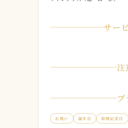
サー
注
プ
お祝い
誕生日
結婚記念日