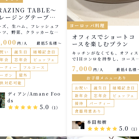
て、一つの体験として組み立て
ています。 目指しているのは
RAZING TABLE​〜
強さではなく 食べ終えたあと
レージングテーブ
静かに残る余韻。 ハーブの香
〜
ヨーロッパ料理
と酸味がやわらかく続く、 そ
ーズ、生ハム、フレッシュフ
な“夏の記憶”として残るコー
ーツ、野菜、クラッカーなど
オフィスでショートコ
です。 ワインペアリングはナ
華やかにアレンジした、「見
1,000
ースを楽しむプラン
最低5名様〜
円/人
ュラルワインを中心に、 白や
楽しい、食べておいしい」前
レンジ、軽やかな赤など、 ハ
の盛り合わせ。大人数でシェ
祝い
誕生日
結婚記念日
キッチンがなくても、オフィス
ブや酸味に寄り添うご提案が可
するのにおすすめです。
でIHコンロを持参し、コース
年会
忘年会
ビュッフェ
能です。 ご自宅でゆっくりと
理を楽しむ新プランです。 カ
7,000
ごすひとときに。 地中海の空
ーティー
フルコース
最低4名様
円/人
ラリーやテーブルセッティング
を感じるような、軽やかな夏の
ーガン
屋外
もいたしますので、必要なのは
お子様メニューあり
コースをお楽しみください。
Hコンロのみ。 料理内容は一
供対応可能
お祝い
誕生日
結婚記念日
です。
ディアン/Amane Foo
新年会
忘年会
ビュッフェ
ds
接待
パーティー
5.0
star
star
star
star
star
（1）
食器用意あり
本田和樹
5.0
star
star
star
star
star
（1