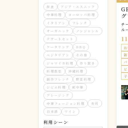
和食
アジア・エスニック
G
グ
中華料理
ヨーロッパ料理
ル
イタリアン
フレンチ
チ
ル
オーガニック
ノンジャンル
を
1
デザートセット
て
菜
ケータリング
BBQ
お
ア
新
ベジタリアン
その他
パ
ジャマイカ料理
作り置き
ビ
料理教室
沖縄料理
子
創作フレンチ
野菜料理
ジビエ料理
町中華
グレージング
中華フュージョン料理
寿司
日本酒
ワイン
利用シーン