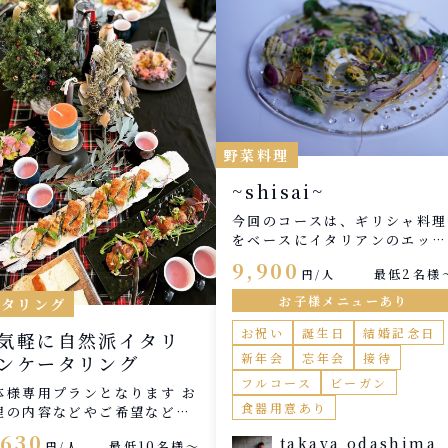
野菜料理
~shisai~
今回のコースは、ギリシャ料理
をベースにイタリアンのエッセ
ンスを掛け合わせた構成です。
9,900
最低2名様
円/人
地中海に共通する、オリーブオ
イルやハーブ、柑橘の酸味。 
お子様メニューあり
ータリング
れらがもたらす軽やかさと奥行
お祝い
誕生日
結婚記念日
きを、自分なりの感性で重ね合
気軽に自然派イタリ
わせました。 ”shisai summ
新年会
忘年会
接待
ンケータリング
er” 今夏のテーマは 「地中海
フルコース
ビーガン
夏 ハーブと酸の余韻」 強い
体様専用プランとなります お
食器用意あり
差しに照らされた大地と、乾い
理の内容などやご希望などで
た風。 そこに広がるハーブの
予算に合わせてご提案させて
,630
takaya odashima
最低10名様〜
円/人