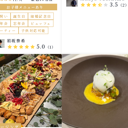
りと、柑橘の持つ清涼感。 そ
ただきます 出会いと別れの季
3.5
star
star
star
star_half
star
（2
土地の空気を感じるような軽や
、さまざまなお祝い事などで
お子様メニューあり
かさを、一皿ごとに表現してい
様で集まる機会も多くなるこ
ます。 茄子やズッキーニ、ト
祝い
誕生日
結婚記念日
と思います 是非皆様の楽しい
トといった夏野菜のみずみずし
と時にテーブルコーディネー
年会
忘年会
ビュッフェ
さ。 オリーブオイルのまろや
を含めたイタリア料理、ケー
ーティー
子供対応可能
さに、レモンや酢橘の酸味を重
リングで彩らせていただけた
ね、 さらに発酵による旨味を
と思います
岩坂泰希
えることで、味わいに奥行きを
5.0
star
star
star
star
star
（1）
持たせています。 ベースはあ
までシンプルに。 焼きや揚げ
軽い煮込みといった技法で素材
の輪郭を引き出しながら、 重
くなりすぎない、夏らしいバラ
ンスで構成しています。 また
コースの中にはあえて内容を伏
せた「夏のひと皿」をご用意し
ています。 その日、その瞬間
食材と感覚で仕立てる一皿。 
明に頼らず、五感で感じていた
だけたらと思います。 温かい
理で一度満足感をつくり、 最
は冷たいパスタで余韻を整え
る。 温度と味わいの流れも含
レージング