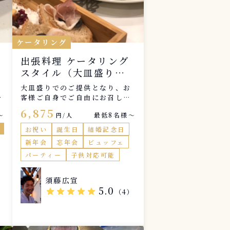
、
に
り
ケータリング
ん
ス
出張料理 ケータリング
チ
スタイル（大皿盛りの
オ
ー
ブュッフェ形式）
大皿盛りでのご提供となり、お
料
客様ご自身でご自由にお召し上
過
ト
がりしていただきます。（8〜1
6,875
気
〜
最低8名様〜
円/人
0品程度）
I
お祝い
誕生日
結婚記念日
例
新年会
忘年会
ビュッフェ
パーティー
子供対応可能
須藤広宣
5.0
star
star
star
star
star
（4）
）