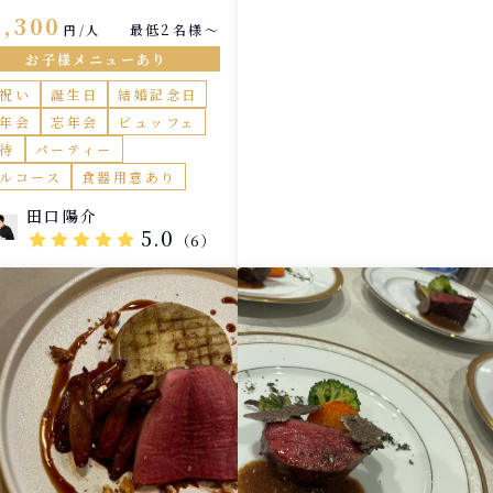
の伝統も残した、フランスの
4,300
最低2名様〜
円/人
素も取り入れた和洋折衷コー
です。
お子様メニューあり
祝い
誕生日
結婚記念日
年会
忘年会
ビュッフェ
待
パーティー
ルコース
食器用意あり
田口陽介
5.0
star
star
star
star
star
（6）