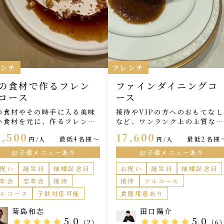
レンチ
フレンチ
の食材で作るフレン
ファインダイニングコ
コース
ース
の食材やその時手に入る美味
接待やVIPの方へのおもてなし
い食材を元に、作るフレンチ
など、ワンランク上の上質なコ
ースです。 旬の食材が持つ香
ースをお楽しみ頂ける内容で
2,500
17,600
最低4名様〜
最低2名様
円/人
円/人
や食感を生かしたコースとな
す。 ご希望の食材やリクエス
ております。 少しでもお客様
にも柔軟に対応致します。
お子様メニューあり
お子様メニューあり
喜んで頂けるよう、事前にし
祝い
誕生日
結婚記念日
お祝い
誕生日
結婚記念日
かりヒアリングしてお客様の
の特別なコースを作れたらと
年会
忘年会
接待
接待
フルコース
っておりますので、よろしく
ルコース
子供対応可能
食器用意あり
願い致します。
菊島和志
田口陽介
5.0
5.0
star
star
star
star
star
star
star
star
star
star
（2）
（6