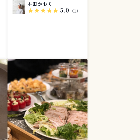
の
本田かおり
）
5.0
star
star
star
star
star
（1）
マ
か
加
く
、
た
、
の
説
料
後
め