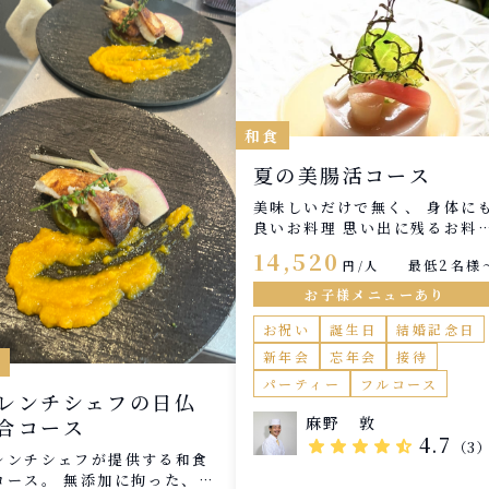
和食
夏の美腸活コース
美味しいだけで無く、 身体に
良いお料理 思い出に残るお料
を ご提供させて頂きますので
14,520
最低2名様
円/人
是非とも宜しくお願い致しま
す。
お子様メニューあり
お祝い
誕生日
結婚記念日
新年会
忘年会
接待
食
パーティー
フルコース
レンチシェフの日仏
麻野 敦
合コース
4.7
star
star
star
star
star_half
（3
レンチシェフが提供する和食
コース。 無添加に拘った、日