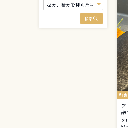
search
検索
和
フ
融
フ
の