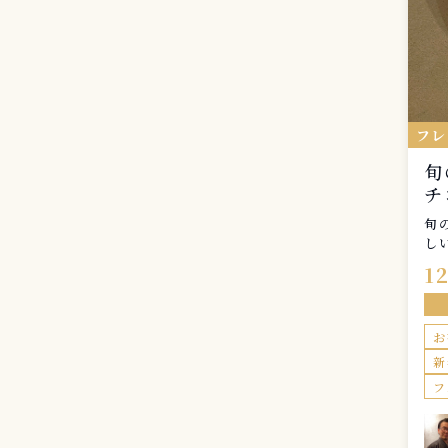
フ
旬
チ
旬
し
コ
1
り
っ
に
お
っ
為
新
思
フ
お