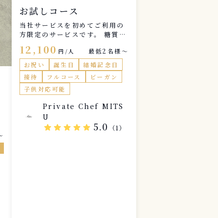
お試しコース
当社サービスを初めてご利用の
方限定のサービスです。 糖質制
限中の方、ボディメイク中の
12,100
最低2名様〜
円/人
方、アスリートの方、さまざま
なニーズに合わせてメニューを
お祝い
誕生日
結婚記念日
ご提案いたします。
接待
フルコース
ビーガン
子供対応可能
Private Chef MITS
U
5.0
star
star
star
star
star
（1）
〜
ト
）