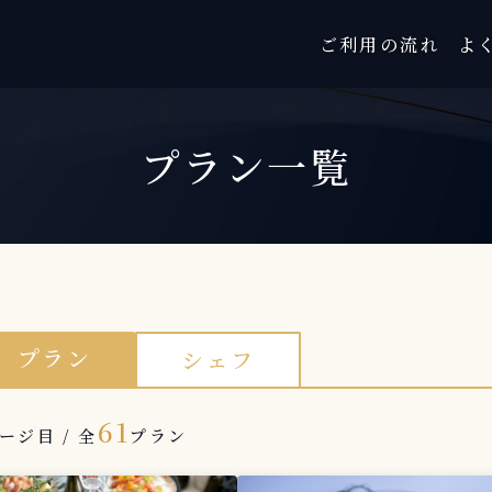
ご利用の流れ
よ
プラン一覧
プラン
シェフ
61
ージ目 / 全
プラン