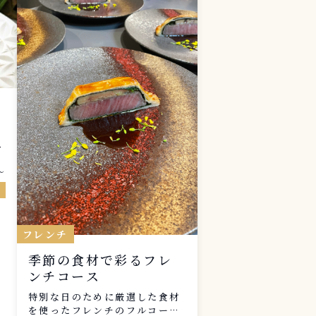
も
理
〜
フレンチ
季節の食材で彩るフレ
ンチコース
）
特別な日のために厳選した食材
を使ったフレンチのフルコース