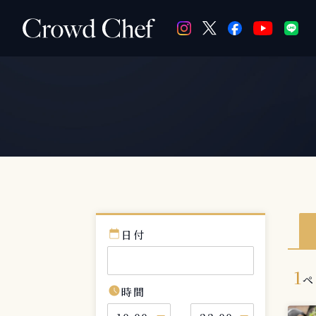
calendar_today
日付
1
ペ
schedule
時間