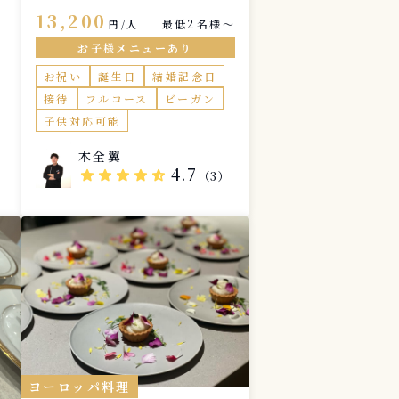
を提供します。 御要望にはなる
13,200
最低2名様〜
円/人
べく対応させて頂きます。 メニ
ューはヒアリング後に提案させ
お子様メニューあり
ていただきますので苦手な食
お祝い
誕生日
結婚記念日
材、アレルギーなどございまし
たらご相談して頂ければと思い
接待
フルコース
ビーガン
ます。
子供対応可能
木全翼
4.7
star
star
star
star
star_half
（3）
ヨーロッパ料理