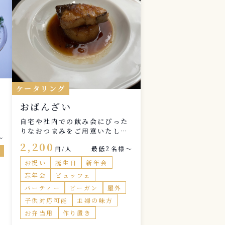
ケータリング
おばんざい
自宅や社内での飲み会にぴった
りなおつまみをご用意いたしま
〜
す。
2,200
最低2名様〜
そ
円/人
お祝い
誕生日
新年会
忘年会
ビュッフェ
の
パーティー
ビーガン
屋外
日
子供対応可能
主婦の味方
お弁当用
作り置き
香