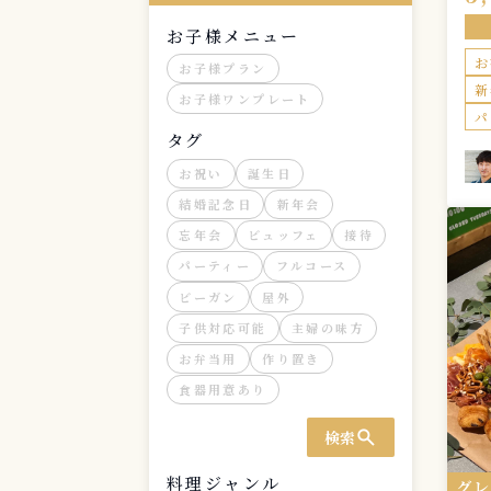
い
節
お子様メニュー
皆
お
と
お子様プラン
ひ
新
お子様ワンプレート
ト
パ
タ
タグ
ら
お祝い
誕生日
結婚記念日
新年会
忘年会
ビュッフェ
接待
パーティー
フルコース
ビーガン
屋外
子供対応可能
主婦の味方
お弁当用
作り置き
食器用意あり
search
検索
料理ジャンル
グ