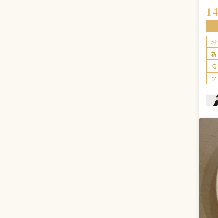
本
1
要
ス
お
新
接
フ