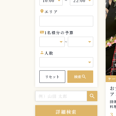
~
location_on
エリア
universal_currency_alt
1名様分の予算
~
person
人数
search
リセット
検索
ケ
お
ア
search
団
料
詳細検索
ご
3