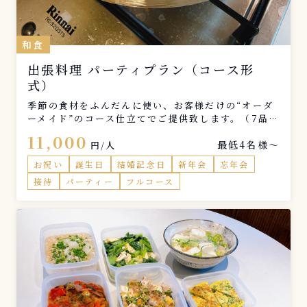
和食
出張料理 パーティプラン（コース形
式）
季節の食材をふんだんに使い、お客様だけの“オーダ
ーメイド”のコース仕立てでご提供致します。（7品
程度）
11,000
最低4名様〜
円/人
お祝い
誕生日
結婚記念日
新年会
忘年会
接待
パーティー
フルコース