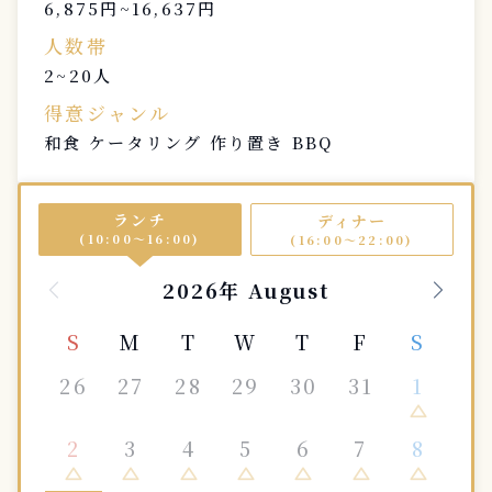
6,875円~16,637円
人数帯
2~20人
得意ジャンル
和食 ケータリング 作り置き BBQ
ランチ
ディナー
(10:00〜16:00)
(16:00〜22:00)
2026年 August
S
M
T
W
T
F
S
26
27
28
29
30
31
1
change_history
2
3
4
5
6
7
8
change_history
change_history
change_history
change_history
change_history
change_history
change_history