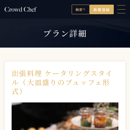
検索
新規登録
search
プラン詳細
出張料理 ケータリングスタイ
ル（大皿盛りのブュッフェ形
式）