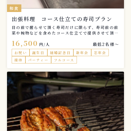
和食
出張料理 コース仕立ての寿司プラン
目の前で握らせて頂く寿司だけに限らず、寿司前の前
菜や椀物などを含めたコース仕立てで提供させて頂き
ます。
16,500
最低2名様〜
円/人
お祝い
誕生日
結婚記念日
新年会
忘年会
接待
パーティー
フルコース