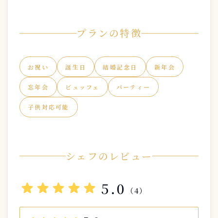
プランの特徴
お祝い
誕生日
結婚記念日
新年会
忘年会
ビュッフェ
パーティー
子供対応可能
シェフのレビュー
star
star
star
star
star
5.0
（4）