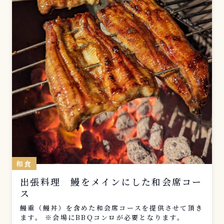
和食
出張料理 鰻をメインにした和会席コー
ス
鰻重（鰻丼）を含めた和会席コースを提供させて頂き
ます。 ※会場にBBQコンロが必要となります。