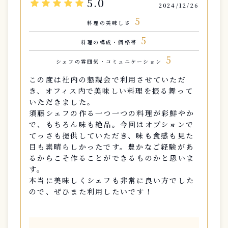
5.0
star
star
star
star
star
2024/12/26
5
料理の美味しさ
5
料理の構成・価格帯
5
シェフの雰囲気・コミュニケーション
この度は社内の懇親会で利用させていただ
き、オフィス内で美味しい料理を振る舞って
いただきました。
須藤シェフの作る一つ一つの料理が彩鮮やか
で、もちろん味も絶品。今回はオプションで
てっさも提供していただき、味も食感も見た
目も素晴らしかったです。豊かなご経験があ
るからこそ作ることができるものかと思いま
す。
本当に美味しくシェフも非常に良い方でした
ので、ぜひまた利用したいです！