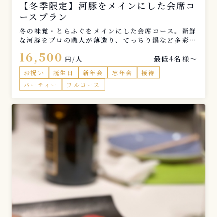
【冬季限定】河豚をメインにした会席コ
ースプラン
冬の味覚・とらふぐをメインにした会席コース。新鮮
な河豚をプロの職人が薄造り、てっちり鍋など多彩な
料理でご提供。いつもの空間で贅沢なひと時を。
16,500
最低4名様〜
円/人
お祝い
誕生日
新年会
忘年会
接待
パーティー
フルコース