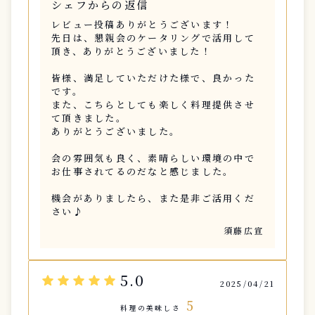
シェフからの返信
レビュー投稿ありがとうございます！
先日は、懇親会のケータリングで活用して
頂き、ありがとうございました！
皆様、満足していただけた様で、良かった
です。
また、こちらとしても楽しく料理提供させ
て頂きました。
ありがとうございました。
会の雰囲気も良く、素晴らしい環境の中で
お仕事されてるのだなと感じました。
機会がありましたら、また是非ご活用くだ
さい♪
須藤広宣
5.0
star
star
star
star
star
2025/04/21
5
料理の美味しさ