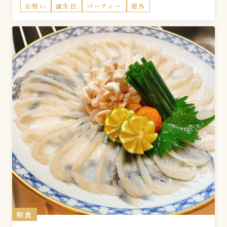
お祝い
誕生日
パーティー
屋外
和食