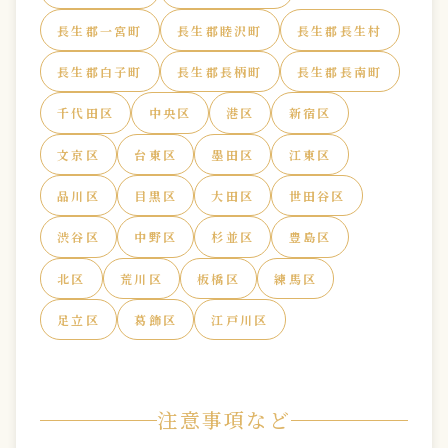
長生郡一宮町
長生郡睦沢町
長生郡長生村
長生郡白子町
長生郡長柄町
長生郡長南町
千代田区
中央区
港区
新宿区
文京区
台東区
墨田区
江東区
品川区
目黒区
大田区
世田谷区
渋谷区
中野区
杉並区
豊島区
北区
荒川区
板橋区
練馬区
足立区
葛飾区
江戸川区
注意事項など