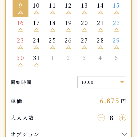
9
10
11
12
13
14
15
change_history
change_history
change_history
change_history
change_history
change_history
change_history
16
17
18
19
20
21
22
change_history
change_history
change_history
change_history
change_history
change_history
change_history
23
24
25
26
27
28
29
change_history
change_history
change_history
change_history
change_history
change_history
change_history
30
31
1
2
3
4
5
change_history
change_history
開始時間
6,875
単価
円
8
大人人数
オプション