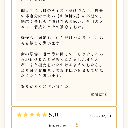
個人的には和のテイストだけでなく、自分
の得意分野である【和伊折衷】の料理で、
幅広く楽しんで頂けたらと思い、今回のメ
ニュー構成とさせて頂きました。
皆様もご満足していただけたようで、こち
らも嬉しく思います。
会の準備・運営等に関して、もう少しこち
らが促せることがあったかもしれません
が、また機会をいただけるようでしたら、
より良いお集まりのお手伝いをさせていた
だけたらと思います。
ありがとうございました。
須藤広宣
5.0
star
star
star
star
star
2026/02/01
5
料理の美味しさ