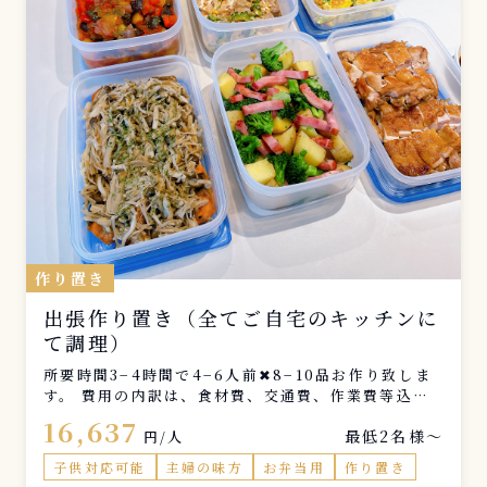
作り置き
出張作り置き（全てご自宅のキッチンに
て調理）
所要時間3−4時間で4−6人前✖︎8−10品お作り致しま
す。 費用の内訳は、食材費、交通費、作業費等込み
の価格です。 ※交通費は23区内に限ります。その他
16,637
最低2名様〜
の地域にお住まいの方は、別途費用にてご相談させて
円/人
頂きます。
子供対応可能
主婦の味方
お弁当用
作り置き