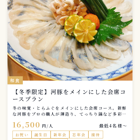
和食
【冬季限定】河豚をメインにした会席コ
ースプラン
冬の味覚・とらふぐをメインにした会席コース。新鮮
な河豚をプロの職人が薄造り、てっちり鍋など多彩な
料理でご提供。いつもの空間で贅沢なひと時を。
16,500
最低4名様〜
円/人
お祝い
誕生日
新年会
忘年会
接待