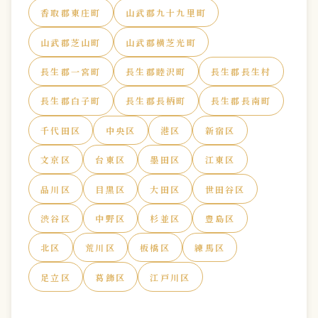
香取郡東庄町
山武郡九十九里町
山武郡芝山町
山武郡横芝光町
長生郡一宮町
長生郡睦沢町
長生郡長生村
長生郡白子町
長生郡長柄町
長生郡長南町
千代田区
中央区
港区
新宿区
文京区
台東区
墨田区
江東区
品川区
目黒区
大田区
世田谷区
渋谷区
中野区
杉並区
豊島区
北区
荒川区
板橋区
練馬区
足立区
葛飾区
江戸川区