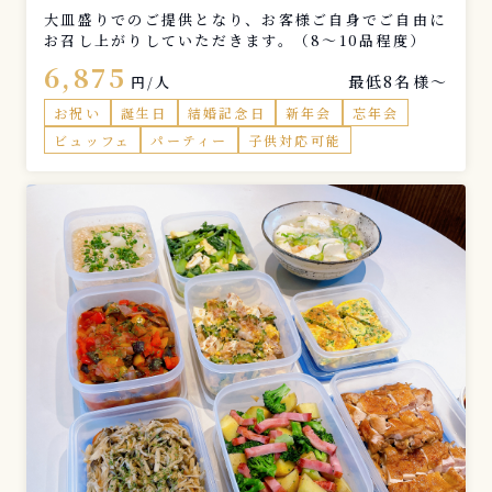
大皿盛りでのご提供となり、お客様ご自身でご自由に
お召し上がりしていただきます。（8〜10品程度）
6,875
最低8名様〜
円/人
お祝い
誕生日
結婚記念日
新年会
忘年会
ビュッフェ
パーティー
子供対応可能