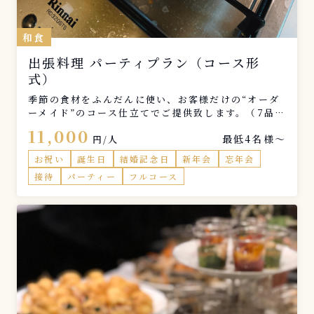
和食
出張料理 パーティプラン（コース形
式）
季節の食材をふんだんに使い、お客様だけの“オーダ
ーメイド”のコース仕立てでご提供致します。（7品
程度）
11,000
最低4名様〜
円/人
お祝い
誕生日
結婚記念日
新年会
忘年会
接待
パーティー
フルコース