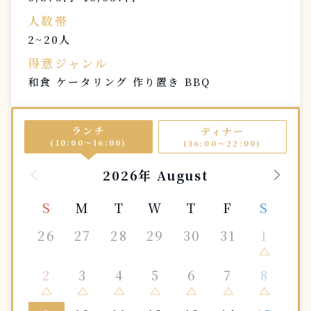
人数帯
2~20人
得意ジャンル
和食 ケータリング 作り置き BBQ
ランチ
ディナー
(10:00〜16:00)
(16:00〜22:00)
2026年 August
S
M
T
W
T
F
S
26
27
28
29
30
31
1
change_history
2
3
4
5
6
7
8
change_history
change_history
change_history
change_history
change_history
change_history
change_history