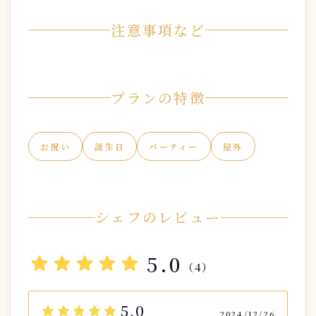
注意事項など
プランの特徴
お祝い
誕生日
パーティー
屋外
シェフのレビュー
star
star
star
star
star
5.0
（4）
5.0
star
star
star
star
star
2024/12/26