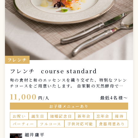
フレンチ
フレンチ course standard
旬の食材と和のエッセンスを織り交ぜた、特別なフレン
チコースをご用意いたします。 自家製の天然酵母で焼
き上げた香り高いパンとともに、スープ、前菜、パス
11,000
最低4名様〜
タ、魚料理、肉料理、デザートの全6品を、一皿ずつ丁
円/人
寧にご提供いたします。 大切な記念日、ご家族との特
お子様メニューあり
別なひととき。ご自宅にいながら、まるでレストランで
過ごすような上質な食体験をお楽しみください。 事前
お祝い
誕生日
結婚記念日
新年会
忘年会
接待
のヒアリングで、お好みや苦手な食材、特別なリクエス
パーティー
フルコース
子供対応可能
食器用意あり
トを伺い、お客様だけのオリジナルコースをお作りしま
す。食材の持ち味を最大限に引き出し、心に残る一皿を
細井庸平