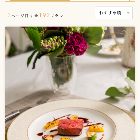
2
192
ページ目 / 全
プラン