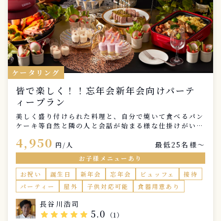
ケータリング
皆で楽しく！！忘年会新年会向けパーテ
ィープラン
美しく盛り付けられた料理と、自分で焼いて食べるパン
ケーキ等自然と隣の人と会話が始まる様な仕掛けがいっ
ぱい！目で！舌で！心で楽しんで頂けるパーティーを演
4,950
最低25名様〜
出致します！
円/人
お子様メニューあり
お祝い
誕生日
新年会
忘年会
ビュッフェ
接待
パーティー
屋外
子供対応可能
食器用意あり
長谷川浩司
5.0
star
star
star
star
star
（1）