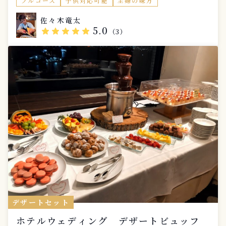
フルコース
子供対応可能
主婦の味方
オプションにて以下メニューご用意しております。 ・
お子様プレート ・食器/カトラリーレンタル ・シェフお
佐々木竜太
すすめボトルワイン ・熟成チーズの盛り合わせ
5.0
star
star
star
star
star
（3）
デザートセット
ホテルウェディング デザートビュッフ