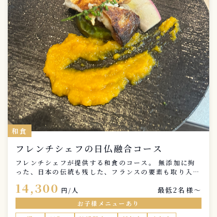
和食
フレンチシェフの日仏融合コース
フレンチシェフが提供する和食のコース。 無添加に拘
った、日本の伝統も残した、フランスの要素も取り入れ
た和洋折衷コースです。
14,300
最低2名様〜
円/人
お子様メニューあり