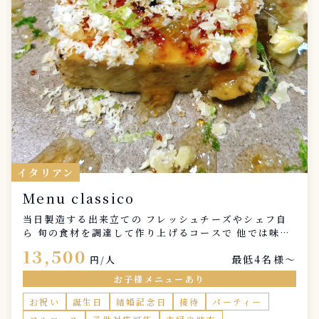
イタリアン
Menu classico
当日製造する出来立ての フレッシュチーズやシェフ自
ら 旬の食材を調達して作り上げるコースで 他では味わ
えない”特別”なひと時を 演出させていただきます 特別
13,500
最低4名様〜
な記念日やお祝い事 小さなお子様がいらっしゃるご家
円/人
庭や 女子会、ご友人とのご会食等様々な ご利用シーン
お子様メニューあり
でご好評いただいております 以下のメニューは一例に
なりますので お苦手な食材やアレルギー、ご希望等 お
お祝い
誕生日
結婚記念日
接待
パーティー
気軽にお申し付けください コース所要時間 約2時間