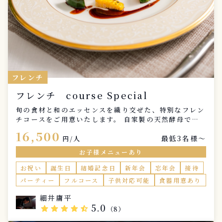
フレンチ
フレンチ course Special
旬の食材と和のエッセンスを織り交ぜた、特別なフレン
チコースをご用意いたします。 自家製の天然酵母で焼
き上げた香り高いパンとともに、アミューズ，スープ、
16,500
最低3名様〜
前菜、温菜、魚料理、肉料理、デザートの全7品を、一
円/人
皿ずつ丁寧にご提供いたします。 大切な記念日、ご家
お子様メニューあり
族との特別なひととき。ご自宅にいながら、まるでレス
トランで過ごすような上質な食体験をお楽しみくださ
お祝い
誕生日
結婚記念日
新年会
忘年会
接待
い。 事前のヒアリングで、お好みや苦手な食材、特別
パーティー
フルコース
子供対応可能
食器用意あり
なリクエストを伺い、お客様だけのオリジナルコースを
お作りします。食材の持ち味を最大限に引き出し、心に
細井庸平
残る一皿をお届けいたします。 また、レストラン仕様
5.0
star
star
star
star
star_half
（8）
のカトラリー、ナプキン、メニュー表、お皿の持参も可