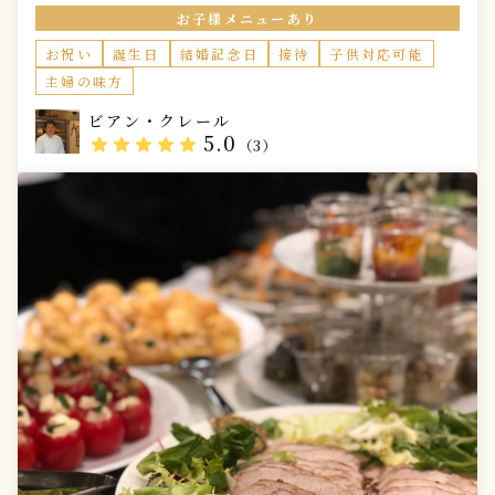
ンは、友人や家族との集まりに最適です。 このプラン
お子様メニューあり
は、特別な準備を必要とせず、リラックスして楽しむこ
とができます。シェフがすべてをお任せで準備し、あな
お祝い
誕生日
結婚記念日
接待
子供対応可能
たはただ美味しい料理を楽しむだけです。初めての出張
主婦の味方
シェフ体験を、ぜひこのプランでお試しください。
ビアン・クレール
5.0
star
star
star
star
star
（3）