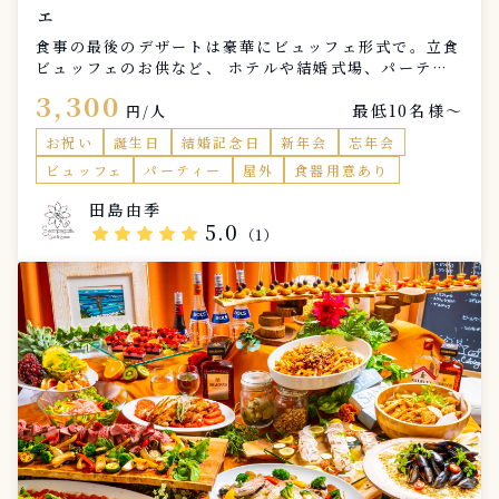
ェ
食事の最後のデザートは豪華にビュッフェ形式で。立食
ビュッフェのお供など、 ホテルや結婚式場、パーティ
ー会場や飲食店様などにご好評いただいております。
3,300
最低10名様〜
こちらも御社専用のラインナップをご提案することも可
円/人
能です。
お祝い
誕生日
結婚記念日
新年会
忘年会
ビュッフェ
パーティー
屋外
食器用意あり
田島由季
5.0
star
star
star
star
star
（1）