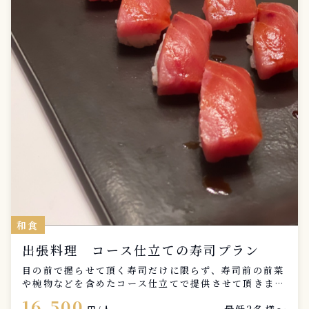
和食
出張料理 コース仕立ての寿司プラン
目の前で握らせて頂く寿司だけに限らず、寿司前の前菜
や椀物などを含めたコース仕立てで提供させて頂きま
す。
16,500