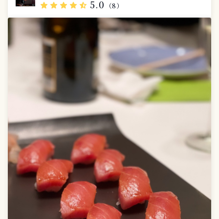
お届けいたします。 レストラン仕様のカトラリー、ナ
5.0
star
star
star
star
star_half
（8）
プキン、メニュー表、お皿の持参も可能でございます。
お一人様税込1100円になります。 上質なフレンチとと
もに、かけがえのない時間を演出いたします。お気軽に
お問い合わせください。