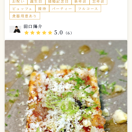
お祝い
誕生日
結婚記念日
新年会
忘年会
ビュッフェ
接待
パーティー
フルコース
食器用意あり
田口陽介
5.0
star
star
star
star
star
（6）