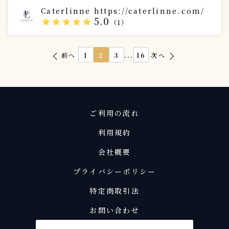
Caterlinne https://caterlinne.com/
5.0
star
star
star
star
star
（1）
...
前へ
1
2
3
16
次へ
ご利用の流れ
利用規約
会社概要
プライバシーポリシー
特定商取引法
お問い合わせ