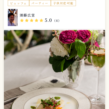
ビュッフェ
パーティー
子供対応可能
須藤広宣
5.0
star
star
star
star
star
（4）