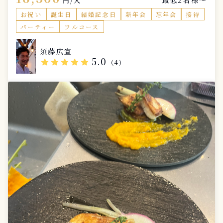
最低2名様〜
円/人
お祝い
誕生日
結婚記念日
新年会
忘年会
接待
パーティー
フルコース
須藤広宣
5.0
star
star
star
star
star
（4）