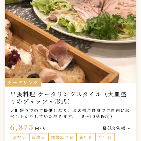
ケータリング
出張料理 ケータリングスタイル（大皿盛
りのブュッフェ形式）
大皿盛りでのご提供となり、お客様ご自身でご自由にお
召し上がりしていただきます。（8〜10品程度）
6,875
最低8名様〜
円/人
お祝い
誕生日
結婚記念日
新年会
忘年会