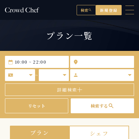
検索
新規登録
search
プラン一覧
calendar_today
location_on
universal_currency_alt
person
~
詳細検索
search
リセット
検索する
プラン
シェフ