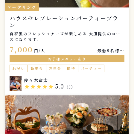
ケータリング
ハウスセレブレーションパーティープラ
ン
自家製のフレッシュチーズが楽しめる 大皿提供のコー
スになります。
7,000
最低8名様〜
円/人
お子様メニューあり
お祝い
新年会
忘年会
接待
パーティー
佐々木竜太
5.0
star
star
star
star
star
（3）