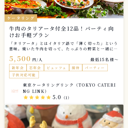
ケータリング
牛肉のタリアータ付全12品！パーティ向
けお手軽プラン
「タリアータ」とはイタリア語で「薄く切った」という
意味。焼いた牛肉を切って、たっぷりの野菜と一緒にい
ただく全12品のプランです。あまり予算をかけずにイタ
5,500
最低15名様〜
リアンを楽しみたい方におすすめです♪ ※音楽/空間プ
円/人
ロデュース/セッティング/盛り直し/ゴミ回収 は含まれ
新年会
忘年会
ビュッフェ
接待
パーティー
ております。
子供対応可能
東京ケータリングリンク（TOKYO CATERI
NG LINK）
5.0
star
star
star
star
star
（1）