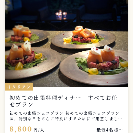
能でございます。お一人様税込1100円になります。 上
質なフレンチとともに、かけがえのない時間を演出いた
します。お気軽にお問い合わせください。
イタリアン
初めての出張料理ディナー すべてお任
せプラン
初めての出張シェフプラン 初めての出張シェフプラン
は、特別な日をさらに特別にするためにご用意しまし
た。 プロのシェフがあなたの自宅に訪れ、素晴らしい
8,800
最低4名様〜
料理を提供します。気軽に楽しむことができるこのプラ
円/人