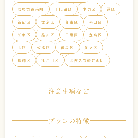
安房郡鋸南町
千代田区
中央区
港区
新宿区
文京区
台東区
墨田区
江東区
品川区
目黒区
豊島区
北区
板橋区
練馬区
足立区
葛飾区
江戸川区
北佐久郡軽井沢町
注意事項など
プランの特徴