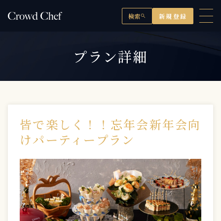
検索
新規登録
search
プラン詳細
皆で楽しく！！忘年会新年会向
けパーティープラン