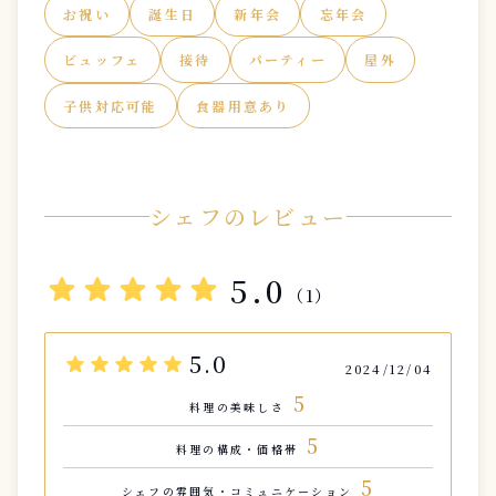
お祝い
誕生日
新年会
忘年会
ビュッフェ
接待
パーティー
屋外
子供対応可能
食器用意あり
シェフのレビュー
star
star
star
star
star
5.0
（1）
5.0
star
star
star
star
star
2024/12/04
5
料理の美味しさ
5
料理の構成・価格帯
5
シェフの雰囲気・コミュニケーション