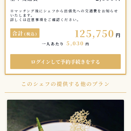
※マッチング後にシェフから出張先への交通費をお知らせ
いたします。
詳しくは注意事項をご確認ください。
125,750
合計
(税込)
円
5,030
一人あたり
円
ログインして予約手続きをする
このシェフの提供する他のプラン