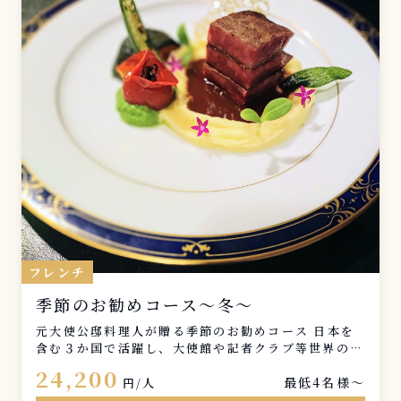
フレンチ
季節のお勧めコース～冬～
元大使公邸料理人が贈る季節のお勧めコース 日本を
含む３か国で活躍し、大使館や記者クラブ等世界のV
IPに振舞われた料理をご自宅で！ 厳選された素材と
24,200
最低4名様〜
卓越した技術をお楽しみ頂けます。 ※内容は仕入れ
円/人
状況等により、またご自宅等の設備環境により予告な