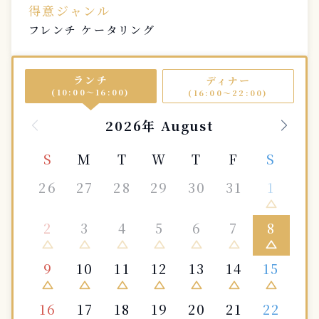
得意ジャンル
フレンチ ケータリング
ランチ
ディナー
(10:00〜16:00)
(16:00〜22:00)
2026年 August
S
M
T
W
T
F
S
26
27
28
29
30
31
1
change_history
2
3
4
5
6
7
8
change_history
change_history
change_history
change_history
change_history
change_history
change_history
9
10
11
12
13
14
15
change_history
change_history
change_history
change_history
change_history
change_history
change_history
16
17
18
19
20
21
22