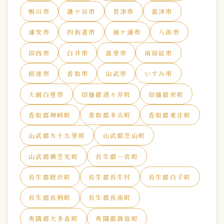
鴨川市
鎌ケ谷市
君津市
富津市
浦安市
四街道市
袖ケ浦市
八街市
印西市
白井市
富里市
南房総市
匝瑳市
香取市
山武市
いすみ市
大網白里市
印旛郡酒々井町
印旛郡栄町
香取郡神崎町
香取郡多古町
香取郡東庄町
山武郡九十九里町
山武郡芝山町
山武郡横芝光町
長生郡一宮町
長生郡睦沢町
長生郡長生村
長生郡白子町
長生郡長柄町
長生郡長南町
夷隅郡大多喜町
夷隅郡御宿町