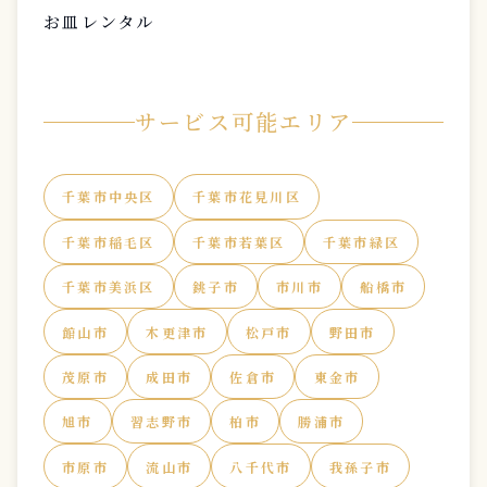
お皿レンタル
サービス可能エリア
千葉市中央区
千葉市花見川区
千葉市稲毛区
千葉市若葉区
千葉市緑区
千葉市美浜区
銚子市
市川市
船橋市
館山市
木更津市
松戸市
野田市
茂原市
成田市
佐倉市
東金市
旭市
習志野市
柏市
勝浦市
市原市
流山市
八千代市
我孫子市