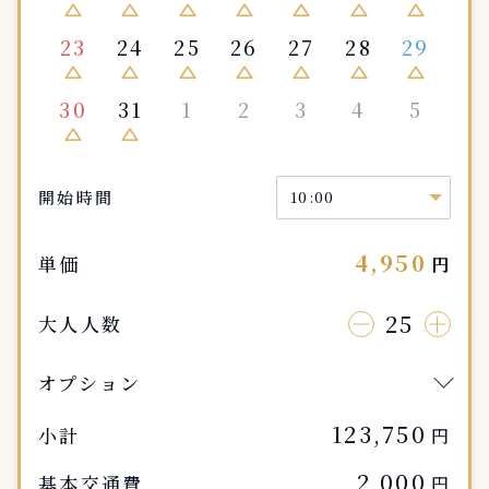
change_history
change_history
change_history
change_history
change_history
change_history
change_history
23
24
25
26
27
28
29
change_history
change_history
change_history
change_history
change_history
change_history
change_history
30
31
1
2
3
4
5
change_history
change_history
開始時間
4,950
単価
円
25
大人人数
オプション
123,750
小計
円
2,000
基本交通費
円