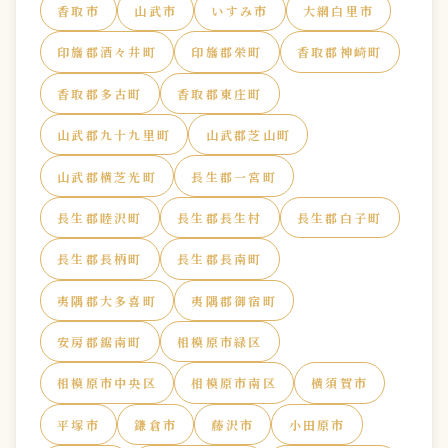
香取市
山武市
いすみ市
大網白里市
印旛郡酒々井町
印旛郡栄町
香取郡神崎町
香取郡多古町
香取郡東庄町
山武郡九十九里町
山武郡芝山町
山武郡横芝光町
長生郡一宮町
長生郡睦沢町
長生郡長生村
長生郡白子町
長生郡長柄町
長生郡長南町
夷隅郡大多喜町
夷隅郡御宿町
安房郡鋸南町
相模原市緑区
相模原市中央区
相模原市南区
横須賀市
平塚市
鎌倉市
藤沢市
小田原市