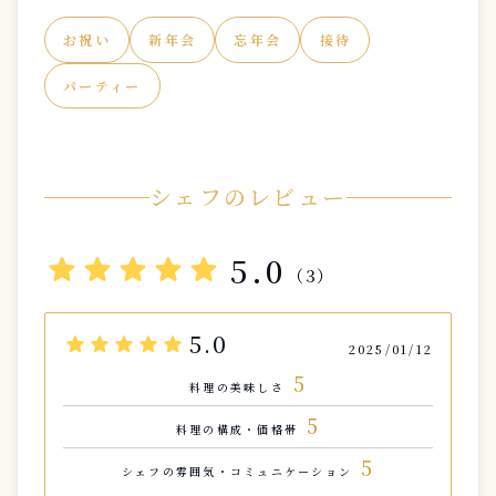
お祝い
新年会
忘年会
接待
パーティー
シェフのレビュー
star
star
star
star
star
5.0
（3）
5.0
star
star
star
star
star
2025/01/12
5
料理の美味しさ
5
料理の構成・価格帯
5
シェフの雰囲気・コミュニケーション