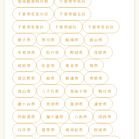
那須郡那珂川町
千葉市中央区
千葉市花見川区
千葉市稲毛区
千葉市若葉区
千葉市緑区
千葉市美浜区
銚子市
市川市
船橋市
館山市
木更津市
松戸市
野田市
茂原市
成田市
佐倉市
東金市
旭市
習志野市
柏市
勝浦市
市原市
流山市
八千代市
我孫子市
鴨川市
鎌ケ谷市
君津市
富津市
浦安市
四街道市
袖ケ浦市
八街市
印西市
白井市
富里市
南房総市
匝瑳市