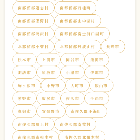
南都留郡道志村
南都留郡西桂町
南都留郡忍野村
南都留郡山中湖村
南都留郡鳴沢村
南都留郡富士河口湖町
北都留郡小菅村
北都留郡丹波山村
長野市
松本市
上田市
岡谷市
飯田市
諏訪市
須坂市
小諸市
伊那市
駒ヶ根市
中野市
大町市
飯山市
茅野市
塩尻市
佐久市
千曲市
東御市
安曇野市
南佐久郡小海町
南佐久郡川上村
南佐久郡南牧村
南佐久郡南相木村
南佐久郡北相木村