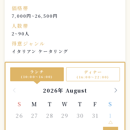
価格帯
7,000円~26,500円
人数帯
2~90人
得意ジャンル
イタリアン ケータリング
ランチ
ディナー
(10:00〜16:00)
(16:00〜22:00)
2026年 August
S
M
T
W
T
F
S
26
27
28
29
30
31
1
change_history