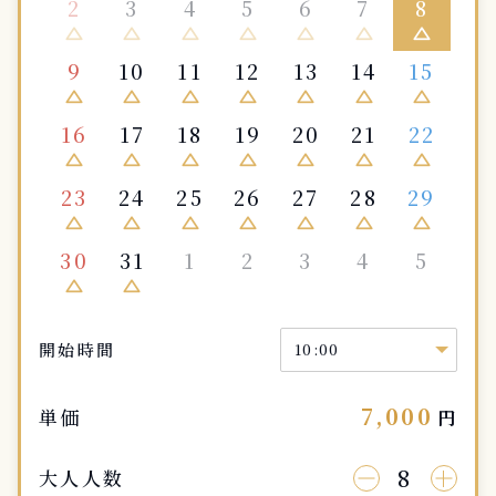
2
3
4
5
6
7
8
change_history
change_history
change_history
change_history
change_history
change_history
change_history
9
10
11
12
13
14
15
change_history
change_history
change_history
change_history
change_history
change_history
change_history
16
17
18
19
20
21
22
change_history
change_history
change_history
change_history
change_history
change_history
change_history
23
24
25
26
27
28
29
change_history
change_history
change_history
change_history
change_history
change_history
change_history
30
31
1
2
3
4
5
change_history
change_history
開始時間
7,000
単価
円
8
大人人数