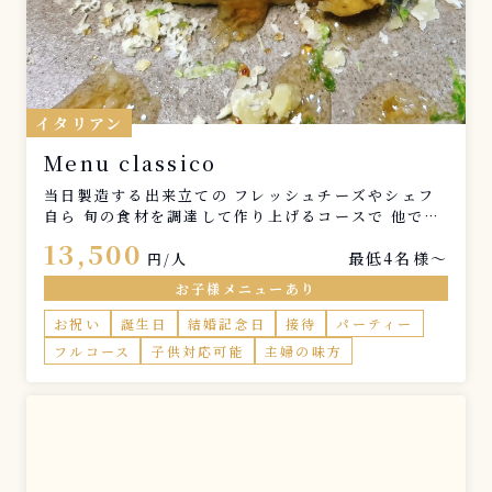
イタリアン
Menu classico
当日製造する出来立ての フレッシュチーズやシェフ
自ら 旬の食材を調達して作り上げるコースで 他では
味わえない”特別”なひと時を 演出させていただきま
13,500
最低4名様〜
す 特別な記念日やお祝い事 小さなお子様がいらっし
円/人
ゃるご家庭や 女子会、ご友人とのご会食等様々な ご
お子様メニューあり
利用シーンでご好評いただいております 以下のメニ
ューは一例になりますので お苦手な食材やアレルギ
お祝い
誕生日
結婚記念日
接待
パーティー
ー、ご希望等 お気軽にお申し付けください コース所
フルコース
子供対応可能
主婦の味方
要時間 約2時間 オプションにて以下メニューご用意
しております。 ・お子様プレート ・食器/カトラリー
レンタル ・シェフおすすめボトルワイン ・熟成チー
ズの盛り合わせ