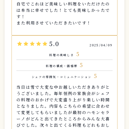
自宅でこれほど美味しい料理をいただけたの
は本当に幸せでした！とても美味しかったで
す！
また利用させていただきたいです！
5.0
star
star
star
star
star
2025/04/09
5
料理の美味しさ
5
料理の構成・価格帯
5
シェフの雰囲気・コミュニケーション
当日は雪で大変な中お越しいただきありがと
うございました。毎年恒例の家族会がシェフ
の料理のおかげで大変盛り上がり楽しい時間
となりました。内容もこちらの希望に合わせ
て変更してもらいましたが最初のハモンセラ
ーノがどんと出てきたところからみんな大喜
びでした。次々と出てくる料理もどれもおし