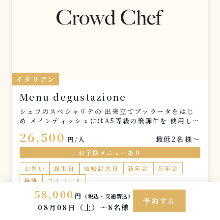
イタリアン
Menu degustazione
シェフのスペシャリテの 出来立てブッラータをはじ
め メインディッシュにはA5等級の飛騨牛を 使用した
贅沢で他では味わえない お任せフルコースとなりま
26,500
最低2名様〜
す。
円/人
お子様メニューあり
お祝い
誕生日
結婚記念日
新年会
忘年会
接待
フルコース
58,000
円
（税込・交通費込）
予約する
08月08日（土）〜
8名様