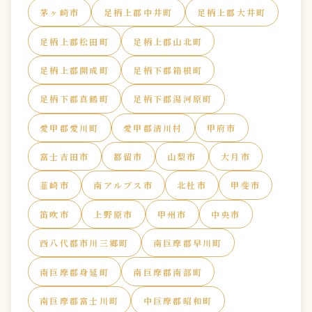
茅ヶ崎市
足柄上郡中井町
足柄上郡大井町
足柄上郡松田町
足柄上郡山北町
足柄上郡開成町
足柄下郡箱根町
足柄下郡真鶴町
足柄下郡湯河原町
愛甲郡愛川町
愛甲郡清川村
甲府市
富士吉田市
都留市
山梨市
大月市
韮崎市
南アルプス市
北杜市
甲斐市
笛吹市
上野原市
甲州市
中央市
西八代郡市川三郷町
南巨摩郡早川町
南巨摩郡身延町
南巨摩郡南部町
南巨摩郡富士川町
中巨摩郡昭和町