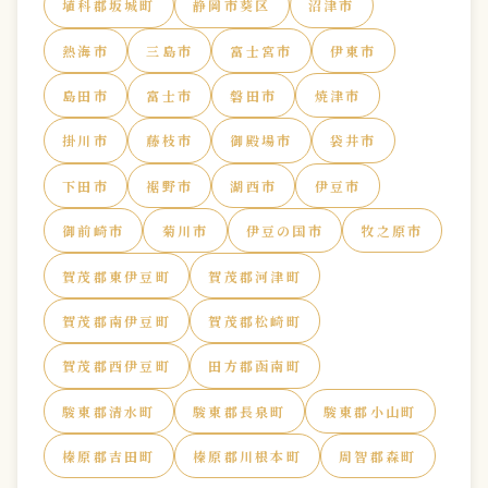
埴科郡坂城町
静岡市葵区
沼津市
熱海市
三島市
富士宮市
伊東市
島田市
富士市
磐田市
焼津市
掛川市
藤枝市
御殿場市
袋井市
下田市
裾野市
湖西市
伊豆市
御前崎市
菊川市
伊豆の国市
牧之原市
賀茂郡東伊豆町
賀茂郡河津町
賀茂郡南伊豆町
賀茂郡松崎町
賀茂郡西伊豆町
田方郡函南町
駿東郡清水町
駿東郡長泉町
駿東郡小山町
榛原郡吉田町
榛原郡川根本町
周智郡森町