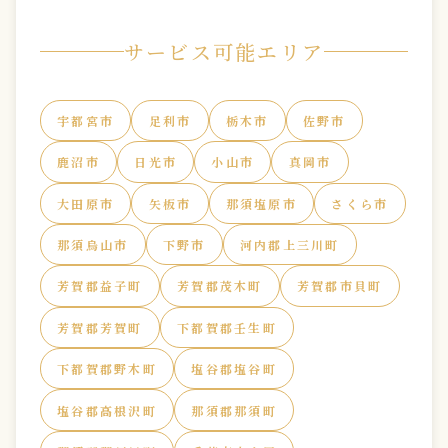
サービス可能エリア
宇都宮市
足利市
栃木市
佐野市
鹿沼市
日光市
小山市
真岡市
大田原市
矢板市
那須塩原市
さくら市
那須烏山市
下野市
河内郡上三川町
芳賀郡益子町
芳賀郡茂木町
芳賀郡市貝町
芳賀郡芳賀町
下都賀郡壬生町
下都賀郡野木町
塩谷郡塩谷町
塩谷郡高根沢町
那須郡那須町