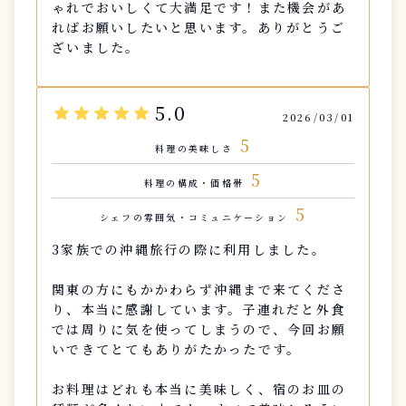
ゃれでおいしくて大満足です！また機会があ
ればお願いしたいと思います。ありがとうご
ざいました。
5.0
star
star
star
star
star
2026/03/01
5
料理の美味しさ
5
料理の構成・価格帯
5
シェフの雰囲気・コミュニケーション
3家族での沖縄旅行の際に利用しました。
関東の方にもかかわらず沖縄まで来てくださ
り、本当に感謝しています。子連れだと外食
では周りに気を使ってしまうので、今回お願
いできてとてもありがたかったです。
お料理はどれも本当に美味しく、宿のお皿の