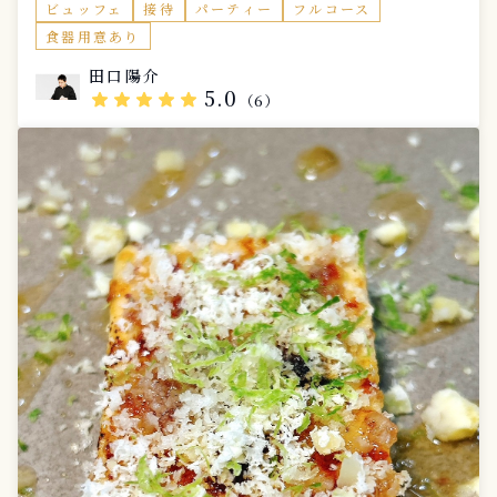
ビュッフェ
接待
パーティー
フルコース
食器用意あり
田口陽介
5.0
star
star
star
star
star
（6）