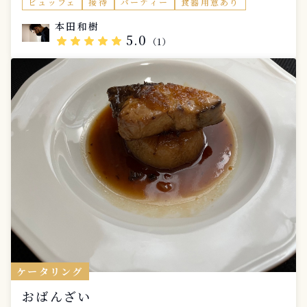
ビュッフェ
接待
パーティー
食器用意あり
本田和樹
5.0
star
star
star
star
star
（1）
ケータリング
おばんざい