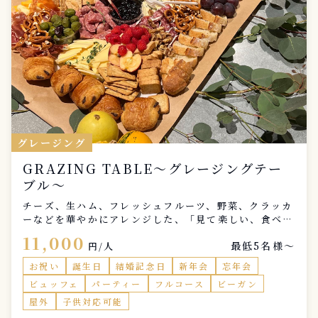
グレージング
GRAZING TABLE​〜グレージングテー
ブル〜
チーズ、生ハム、フレッシュフルーツ、野菜、クラッカ
ーなどを華やかにアレンジした、「見て楽しい、食べて
おいしい」前菜の盛り合わせ。大人数でシェアするのに
11,000
最低5名様〜
おすすめです。
円/人
お祝い
誕生日
結婚記念日
新年会
忘年会
ビュッフェ
パーティー
フルコース
ビーガン
屋外
子供対応可能