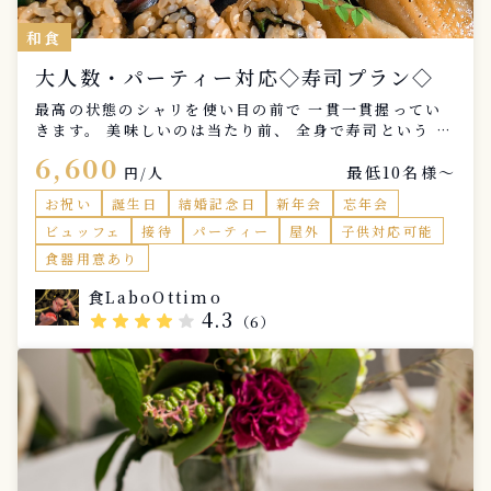
和食
大人数・パーティー対応◇寿司プラン◇
最高の状態のシャリを使い目の前で 一貫一貫握ってい
きます。 美味しいのは当たり前、 全身で寿司という エ
ンターテイメントを 体験して下さい！ 歓送迎会、社内
6,600
最低10名様〜
イベント、 ホームパーティーなど人数の多い グループ
円/人
にぴったりの リーズナブルなプランです。 握りのみ約1
お祝い
誕生日
結婚記念日
新年会
忘年会
0種類、お一人様一貫 ではなく握れるだけ握る お得な
ビュッフェ
接待
パーティー
屋外
子供対応可能
プランです。 大皿での提供、ビュッフェスタイル、 ど
ちらかお好きな提供方法を お選び頂けます。 好きなネ
食器用意あり
タ、苦手な食材などは 事前にお伝え頂ければ出来る限
食LaboOttimo
り 対応させて頂きます。
4.3
star
star
star
star
star
（6）