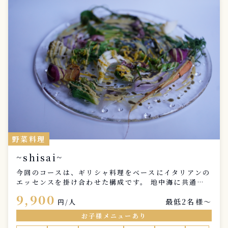
野菜料理
~shisai~
今回のコースは、ギリシャ料理をベースにイタリアンの
エッセンスを掛け合わせた構成です。 地中海に共通す
る、オリーブオイルやハーブ、柑橘の酸味。 それらが
9,900
最低2名様〜
もたらす軽やかさと奥行きを、自分なりの感性で重ね合
円/人
わせました。 ”shisai summer” 今夏のテーマは
お子様メニューあり
「地中海の夏 ハーブと酸の余韻」 強い日差しに照ら