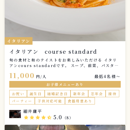
イタリアン
イタリアン course standard
旬の食材と和のテイストをお楽しみいただける イタリ
アンcours standardです。 スープ、前菜，パスタ，
魚、肉、デザート、全６品をお一人様 一皿ずつご提供
11,000
最低4名様〜
いたします。 ご家族の記念日や大切な方とのかけがえ
円/人
のない時間を、 食を通してより素晴らしいお時間とな
お子様メニューあり
るようにお手伝いさせていただきます。 レストラン仕
様のカトラリー、ナプキン、メニュー表、お皿の持参も
お祝い
誕生日
結婚記念日
新年会
忘年会
接待
可能でございます。お一人様税込1100円になります。
パーティー
子供対応可能
食器用意あり
ご自宅でレストランの様なお料理と食空間をご堪能くだ
さい。 皆様とお会いできる日を心より楽しみにしてお
細井庸平
ります。
5.0
star
star
star
star
star_half
（8）