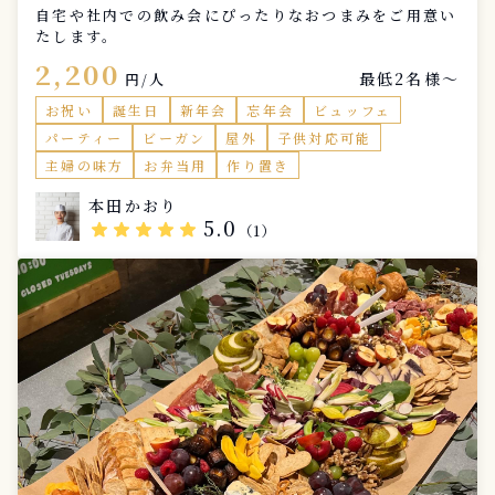
自宅や社内での飲み会にぴったりなおつまみをご用意い
たします。
2,200
最低2名様〜
円/人
お祝い
誕生日
新年会
忘年会
ビュッフェ
パーティー
ビーガン
屋外
子供対応可能
主婦の味方
お弁当用
作り置き
本田かおり
5.0
star
star
star
star
star
（1）