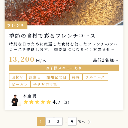
フレンチ
季節の食材で彩るフレンチコース
特別な日のために厳選した食材を使ったフレンチのフル
コースを提供します。 御要望にはなるべく対応させて
頂きます。 メニューはヒアリング後に提案させていた
13,200
最低2名様〜
だきますので苦手な食材、アレルギーなどございました
円/人
らご相談して頂ければと思います。
お子様メニューあり
お祝い
誕生日
結婚記念日
接待
フルコース
ビーガン
子供対応可能
木全翼
4.7
star
star
star
star
star_half
（3）
...
1
2
3
9
次へ