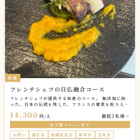
和食
フレンチシェフの日仏融合コース
フレンチシェフが提供する和食のコース。 無添加に拘
った、日本の伝統も残した、フランスの要素も取り入れ
た和洋折衷コースです。
14,300
最低2名様〜
円/人
お子様メニューあり
お祝い
誕生日
結婚記念日
新年会
忘年会