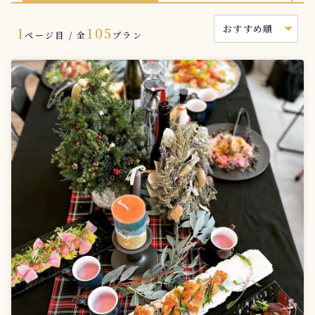
1
105
ページ目 / 全
プラン