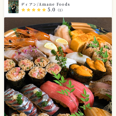
ディアン/Amane Foods
5.0
star
star
star
star
star
（1）