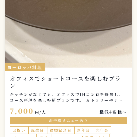
ヨーロッパ料理
オフィスでショートコースを楽しむプラ
ン
キッチンがなくても、オフィスでIHコンロを持参し、
コース料理を楽しむ新プランです。 カトラリーやテー
ブルセッティングもいたしますので、必要なのはIHコ
7,000
最低4名様〜
ンロのみ。 料理内容は一例です。
円/人
お子様メニューあり
お祝い
誕生日
結婚記念日
新年会
忘年会