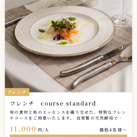
フレンチ
フレンチ course standard
旬の食材と和のエッセンスを織り交ぜた、特別なフレン
チコースをご用意いたします。 自家製の天然酵母で焼
き上げた香り高いパンとともに、スープ、前菜、パス
11,000
最低4名様〜
タ、魚料理、肉料理、デザートの全6品を、一皿ずつ丁
円/人
寧にご提供いたします。 大切な記念日、ご家族との特