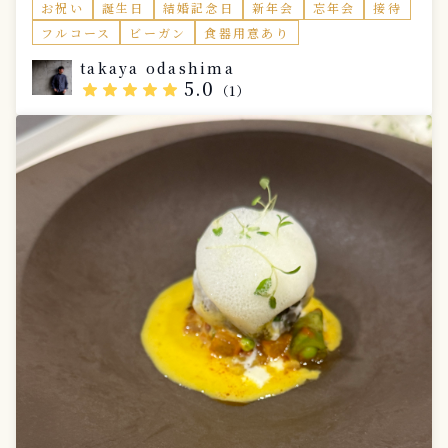
された大地と、乾いた風。 そこに広がるハーブの香り
お祝い
誕生日
結婚記念日
新年会
忘年会
接待
と、柑橘の持つ清涼感。 その土地の空気を感じるよう
フルコース
ビーガン
食器用意あり
な軽やかさを、一皿ごとに表現しています。 茄子やズ
ッキーニ、トマトといった夏野菜のみずみずしさ。 オ
takaya odashima
リーブオイルのまろやかさに、レモンや酢橘の酸味を重
5.0
star
star
star
star
star
（1）
ね、 さらに発酵による旨味を加えることで、味わいに
奥行きを持たせています。 ベースはあくまでシンプル
に。 焼きや揚げ、軽い煮込みといった技法で素材の輪
郭を引き出しながら、 重たくなりすぎない、夏らしい
バランスで構成しています。 また、コースの中にはあ
えて内容を伏せた「夏のひと皿」をご用意しています。
その日、その瞬間の食材と感覚で仕立てる一皿。 説明
に頼らず、五感で感じていただけたらと思います。 温
かい料理で一度満足感をつくり、 最後は冷たいパスタ
で余韻を整える。 温度と味わいの流れも含めて、一つ
の体験として組み立てています。 目指しているのは、
強さではなく 食べ終えたあとに静かに残る余韻。 ハー
ブの香りと酸味がやわらかく続く、 そんな“夏の記
憶”として残るコースです。 ワインペアリングはナチュ
ラルワインを中心に、 白やオレンジ、軽やかな赤な
ど、 ハーブや酸味に寄り添うご提案が可能です。 ご自
宅でゆっくりと過ごすひとときに。 地中海の空気を感
じるような、軽やかな夏のコースをお楽しみください。