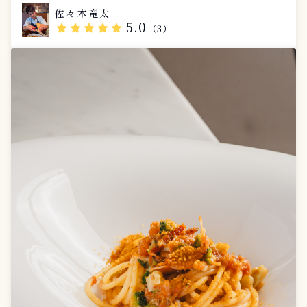
お子様プレート ・食器/カトラリーレンタル ・シェフお
佐々木竜太
すすめボトルワイン ・熟成チーズの盛り合わせ
5.0
star
star
star
star
star
（3）