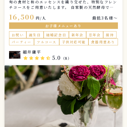
旬の食材と和のエッセンスを織り交ぜた、特別なフレン
チコースをご用意いたします。 自家製の天然酵母で焼
き上げた香り高いパンとともに、アミューズ，スープ、
16,500
最低3名様〜
前菜、温菜、魚料理、肉料理、デザートの全7品を、一
円/人
皿ずつ丁寧にご提供いたします。 大切な記念日、ご家
お子様メニューあり
族との特別なひととき。ご自宅にいながら、まるでレス
トランで過ごすような上質な食体験をお楽しみくださ
お祝い
誕生日
結婚記念日
新年会
忘年会
接待
い。 事前のヒアリングで、お好みや苦手な食材、特別
パーティー
フルコース
子供対応可能
食器用意あり
なリクエストを伺い、お客様だけのオリジナルコースを
お作りします。食材の持ち味を最大限に引き出し、心に
細井庸平
残る一皿をお届けいたします。 また、レストラン仕様
5.0
star
star
star
star
star_half
（8）
のカトラリー、ナプキン、メニュー表、お皿の持参も可
能でございます。お一人様税込1100円になります。 上
質なフレンチとともに、かけがえのない時間を演出いた
します。お気軽にお問い合わせください。