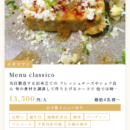
イタリアン
Menu classico
当日製造する出来立ての フレッシュチーズやシェフ自
ら 旬の食材を調達して作り上げるコースで 他では味わ
えない”特別”なひと時を 演出させていただきます 特別
13,500
最低4名様〜
な記念日やお祝い事 小さなお子様がいらっしゃるご家
円/人
庭や 女子会、ご友人とのご会食等様々な ご利用シーン
お子様メニューあり
でご好評いただいております 以下のメニューは一例に
なりますので お苦手な食材やアレルギー、ご希望等 お
お祝い
誕生日
結婚記念日
接待
パーティー
気軽にお申し付けください コース所要時間 約2時間
フルコース
子供対応可能
主婦の味方
オプションにて以下メニューご用意しております。 ・