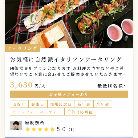
ケータリング
お気軽に自然派イタリアンケータリング
団体様専用プランとなります お料理の内容などやご希
望などでご予算に合わせてご提案させていただきます
出会いと別れの季節、さまざまなお祝い事などで皆様で
3,630
最低10名様〜
集まる機会も多くなることと思います 是非皆様の楽し
円/人
いひと時にテーブルコーディネートを含めたイタリア料
お子様メニューあり
理、ケータリングで彩らせていただけたらと思います
お祝い
誕生日
結婚記念日
新年会
忘年会
ビュッフェ
パーティー
子供対応可能
岩坂泰希
5.0
star
star
star
star
star
（1）