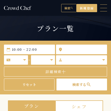
検索
新規登録
search
プラン一覧
calendar_today
location_on
universal_currency_alt
person
~
詳細検索
search
リセット
検索する
プラン
シェフ