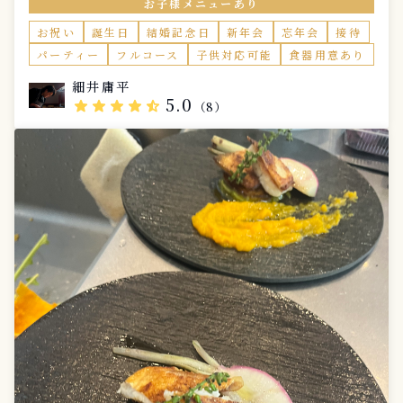
お子様メニューあり
別なひととき。ご自宅にいながら、まるでレストランで
過ごすような上質な食体験をお楽しみください。 事前
お祝い
誕生日
結婚記念日
新年会
忘年会
接待
のヒアリングで、お好みや苦手な食材、特別なリクエス
パーティー
フルコース
子供対応可能
食器用意あり
トを伺い、お客様だけのオリジナルコースをお作りしま
す。食材の持ち味を最大限に引き出し、心に残る一皿を
細井庸平
お届けいたします。 レストラン仕様のカトラリー、ナ
5.0
star
star
star
star
star_half
（8）
プキン、メニュー表、お皿の持参も可能でございます。
お一人様税込1100円になります。 上質なフレンチとと
もに、かけがえのない時間を演出いたします。お気軽に
お問い合わせください。