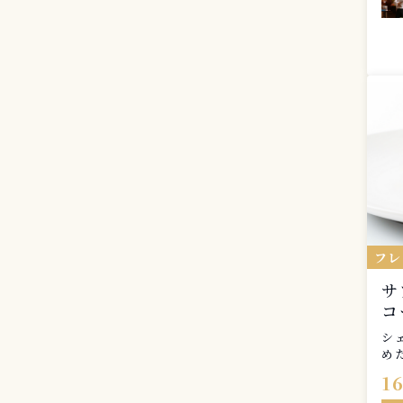
フ
サ
コ
シ
め
で
1
プ