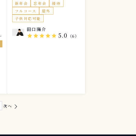
新年会
忘年会
接待
フルコース
屋外
子供対応可能
田口陽介
魚
5.0
star
star
star
star
star
（6）
〜
）
6
次へ