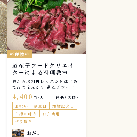
料理教室
道産子フードクリエイ
ターによる料理教室
春からお料理レッスンをはじめ
てみませんか？ 道産子フードク
リエイターによる料理教室で
4,400
〜
最低2名様〜
円/人
す。 料理人歴11年のプロのシェ
フが 基礎から応用のヒントまで
お祝い
誕生日
結婚記念日
丁寧にお教えします。 体験レッ
主婦の味方
お弁当用
スンもございますので、まずは
作り置き
お気軽にお問合せください。
おが。