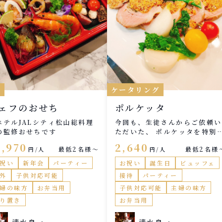
食
ケータリング
ェフのおせち
ポルケッタ
ホテルJALシティ松山総料理
今回も、生徒さんからご依頼い
の監修おせちです
ただいた、 ポルケッタを特別
売致します‼️ イタリア版🇮🇹焼
3,970
2,640
最低2名様〜
最低2名様
円/人
円/人
き豚❣️ とも言える、郷土料理で
す‼️🫡 国産の豚肩ロースを開い
祝い
新年会
パーティー
お祝い
誕生日
ビュッフェ
て、ローズマリー、タイム、パ
外
子供対応可能
接待
パーティー
セリ、にんにく、オリーブオイ
婦の味方
お弁当用
子供対応可能
主婦の味方
ルなどを巻き込み、低温調理
柔らかく仕上げ、フライパンで
り置き
お弁当用
しっかり焼き色をつけてから、
カットして提供します‼️🇮🇹
清水良一
清水良一