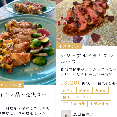
イタリアン
カジュアルイタリアン
コース
皆様の食卓がよりカラフルでハ
ッピーになるお手伝いが出来た
ら嬉しいです。
13,200
最低6名様
円/人
ーロッパ料理
お祝い
新年会
忘年会
イン２品・充実コー
接待
パーティー
子供対応可能
主婦の味方
イン料理を２品にした（お肉
お魚など）お料理をしっかり
島田裕見子