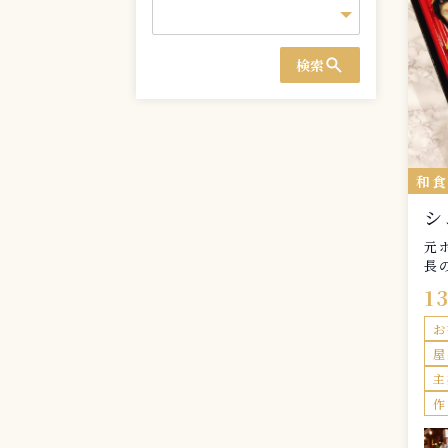
search
検索
和
シ
元
長
1
お
屋
主
作