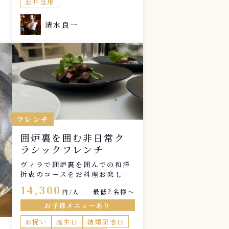
お弁当用
ださいませ。
清水良一
フレンチ
囲炉裏を囲む非日常ク
ラシックフレンチ
ヴィラで囲炉裏を囲んでの和洋
折衷のコースをお料理お楽しみ
いただけます。 和のテイストを
14,300
最低2名様〜
円/人
取り入れたクラシックフレンチ
です。 宿泊先で非日常空間を楽
お子様メニューあり
しんでいただけます。
お祝い
誕生日
結婚記念日