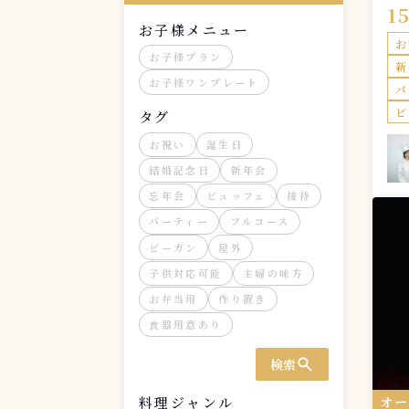
堪
1
お子様メニュー
お
お子様プラン
新
お子様ワンプレート
パ
ビ
タグ
お祝い
誕生日
結婚記念日
新年会
忘年会
ビュッフェ
接待
パーティー
フルコース
ビーガン
屋外
子供対応可能
主婦の味方
お弁当用
作り置き
食器用意あり
search
検索
オ
料理ジャンル