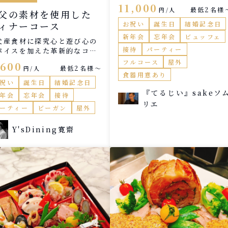
す。 お酒の種類は一例です。
11,000
最低2名様
円/人
父の素材を使用した
ィナーコース
お祝い
誕生日
結婚記念日
新年会
忘年会
ビュッフェ
父産食材に探究心と遊び心の
接待
パーティー
パイスを加えた革新的なコー
をご堪能あれ！
フルコース
屋外
,600
最低2名様〜
円/人
食器用意あり
祝い
誕生日
結婚記念日
『てるじい』sakeソ
年会
忘年会
接待
リエ
ーティー
ビーガン
屋外
Y'sDining寛齋