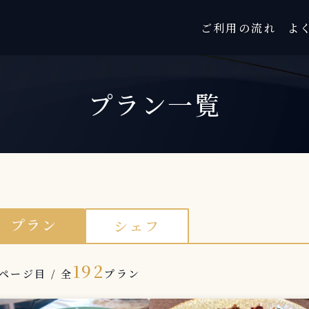
ご利用の流れ
よ
プラン一覧
プラン
シェフ
192
ページ目 / 全
プラン