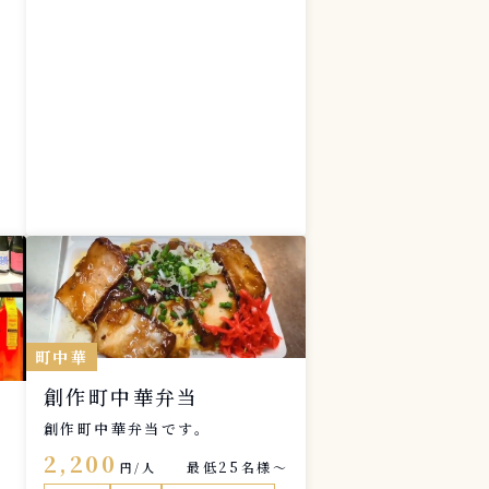
）
町中華
創作町中華弁当
創作町中華弁当です。
2,200
最低25名様〜
円/人