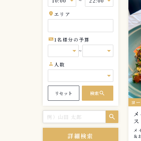
~
location_on
エリア
universal_currency_alt
1名様分の予算
~
person
人数
search
リセット
検索
ヨ
メ
search
ス
メ
詳細検索
＆