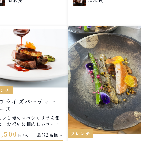
レンチ
プライズパーティー
ース
ェフ自慢のスペシャリテを集
た、お祝いに相応しいコース
す。 誕生日に、結婚記念日、
6,500
フレンチ
最低2名様〜
円/人
ロポーズや、お食い初め等々