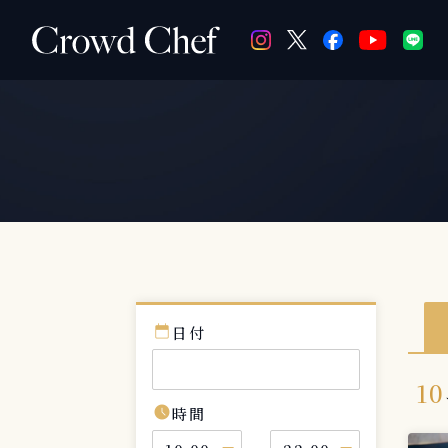
calendar_today
日付
10
schedule
時間