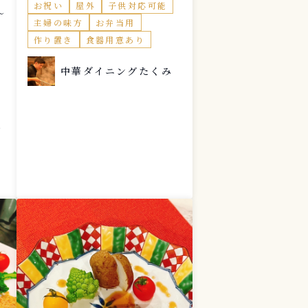
お祝い
屋外
子供対応可能
〜
主婦の味方
お弁当用
作り置き
食器用意あり
中華ダイニングたくみ
ム