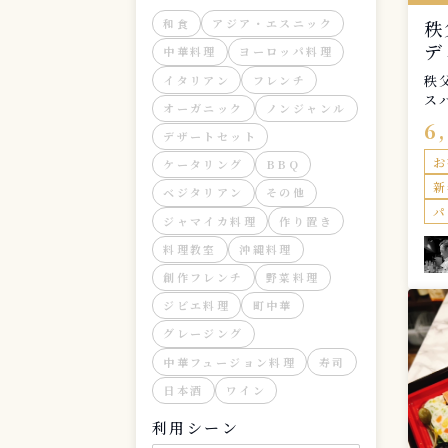
秩
和食
アジア・エスニック
デ
中華料理
ヨーロッパ料理
秩
イタリアン
フレンチ
ス
オーガニック
ノンジャンル
ス
6
デザートセット
お
ケータリング
BBQ
新
ベジタリアン
その他
パ
ジャマイカ料理
作り置き
料理教室
沖縄料理
創作フレンチ
野菜料理
ジビエ料理
町中華
グレージング
中華フュージョン料理
寿司
日本酒
ワイン
利用シーン