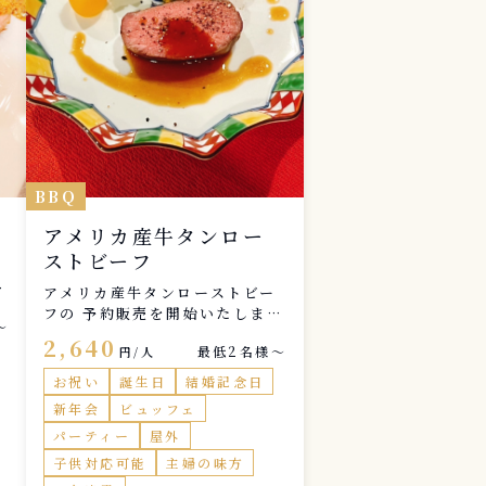
BBQ
アメリカ産牛タンロー
ストビーフ
販
アメリカ産牛タンローストビー
フの 予約販売を開始いたします
〜
価格は 100g 800円(税込み)
2,640
最低2名様〜
円/人
で、ソース付き 300g以上、1k
gまでの目方販売にさせて頂き
お祝い
誕生日
結婚記念日
ます 今月31日までに、DMに
新年会
ビュッフェ
で
て。ご予約お願いいたします。
パーティー
屋外
尚、冷凍保存も可能なので、取
りに来られない方は 冷凍保存し
子供対応可能
主婦の味方
ておきますので、お申し付けく