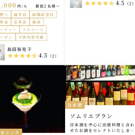
能できる充実コース
4.5
star
star
star
star
star_half
5,000
（2
最低2名様〜
円/人
祝い
誕生日
結婚記念日
年会
忘年会
接待
ーティー
フルコース
ーガン
子供対応可能
島田裕見子
4.5
star
star
star
star
star_half
（2）
日本酒
ソムリエプラン
日本酒を中心に出張料理と合わ
せたお酒をセレクトいたしま
ーガニック