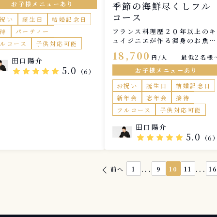
ートナー様へのプレゼントに
お子様メニューあり
季節の海鮮尽くしフル
かがでしょう？！
コース
祝い
誕生日
結婚記念日
フランス料理歴２０年以上のキ
待
パーティー
ュイジニエが作る渾身のお魚フ
ルコース
子供対応可能
ルコース。 スペシャリテのお
18,700
最低2名様
円/人
料理を非日常空間と共にお楽し
田口陽介
みください！
5.0
star
star
star
star
star
お子様メニューあり
（6）
お祝い
誕生日
結婚記念日
新年会
忘年会
接待
フルコース
子供対応可能
田口陽介
5.0
star
star
star
star
star
（6
...
...
前へ
1
9
10
11
1