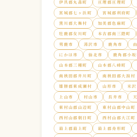
伊具郡丸森町
亘理郡亘理町
宮城郡七ヶ浜町
宮城郡利府町
黒川郡大衡村
加美郡色麻町
牡鹿郡女川町
本吉郡南三陸町
男鹿市
湯沢市
鹿角市
にかほ市
仙北市
鹿角郡小坂
山本郡三種町
山本郡八峰町
南秋田郡井川町
南秋田郡大潟村
雄勝郡東成瀬村
山形市
米沢
上山市
村山市
長井市
東村山郡山辺町
東村山郡中山町
西村山郡朝日町
西村山郡大江町
最上郡最上町
最上郡舟形町