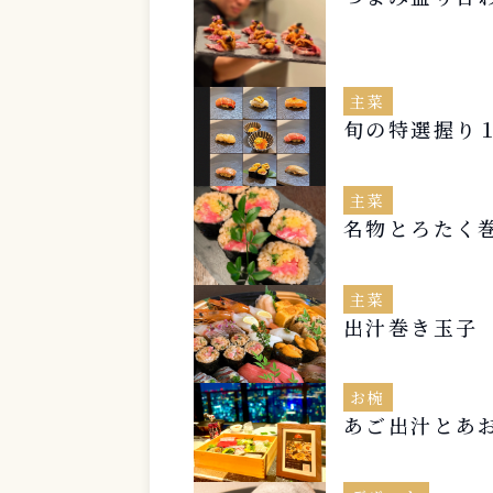
主菜
旬の特選握り
主菜
名物とろたく
主菜
出汁巻き玉子
お椀
あご出汁とあ