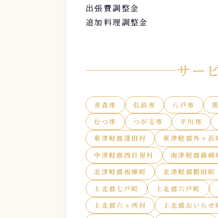
出張費調整金
追加料理調整金
サー
青森市
弘前市
八戸市
むつ市
つがる市
平川市
東津軽郡蓬田村
東津軽郡外ヶ浜
中津軽郡西目屋村
南津軽郡藤崎
北津軽郡板柳町
北津軽郡鶴田町
上北郡七戸町
上北郡六戸町
上北郡六ヶ所村
上北郡おいらせ