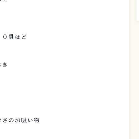
１０貫ほど
巻き
おさのお吸い物