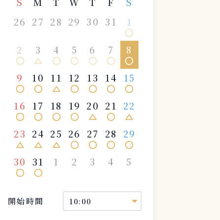
S
M
T
W
T
F
S
26
27
28
29
30
31
1
circle
2
3
4
5
6
7
8
circle
change_history
circle
circle
circle
circle
circle
9
10
11
12
13
14
15
circle
circle
change_history
circle
circle
circle
circle
16
17
18
19
20
21
22
circle
circle
circle
circle
change_history
circle
change_history
23
24
25
26
27
28
29
change_history
change_history
change_history
circle
circle
circle
circle
30
31
1
2
3
4
5
circle
circle
開始時間