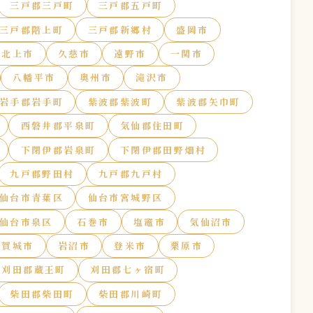
三戸郡三戸町
三戸郡五戸町
三戸郡階上町
三戸郡新郷村
盛岡市
北上市
久慈市
遠野市
一関市
八幡平市
奥州市
滝沢市
岩手郡岩手町
紫波郡紫波町
紫波郡矢巾町
西磐井郡平泉町
気仙郡住田町
下閉伊郡岩泉町
下閉伊郡田野畑村
九戸郡野田村
九戸郡九戸村
仙台市青葉区
仙台市宮城野区
仙台市泉区
石巻市
塩竈市
気仙沼市
多賀城市
岩沼市
登米市
栗原市
刈田郡蔵王町
刈田郡七ヶ宿町
柴田郡柴田町
柴田郡川崎町