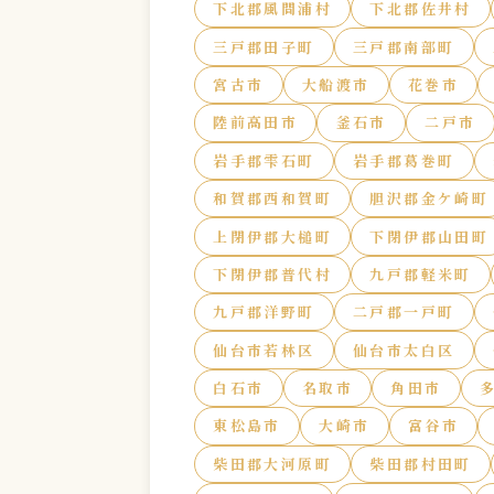
下北郡風間浦村
下北郡佐井村
三戸郡田子町
三戸郡南部町
宮古市
大船渡市
花巻市
陸前高田市
釜石市
二戸市
岩手郡雫石町
岩手郡葛巻町
和賀郡西和賀町
胆沢郡金ケ崎町
上閉伊郡大槌町
下閉伊郡山田町
下閉伊郡普代村
九戸郡軽米町
九戸郡洋野町
二戸郡一戸町
仙台市若林区
仙台市太白区
白石市
名取市
角田市
東松島市
大崎市
富谷市
柴田郡大河原町
柴田郡村田町