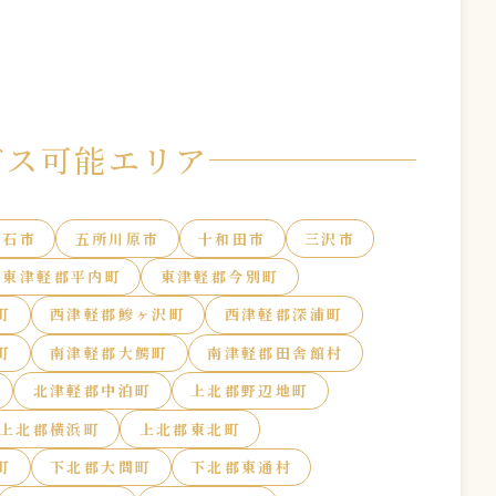
ビス可能エリア
黒石市
五所川原市
十和田市
三沢市
東津軽郡平内町
東津軽郡今別町
町
西津軽郡鰺ヶ沢町
西津軽郡深浦町
町
南津軽郡大鰐町
南津軽郡田舎館村
北津軽郡中泊町
上北郡野辺地町
上北郡横浜町
上北郡東北町
町
下北郡大間町
下北郡東通村