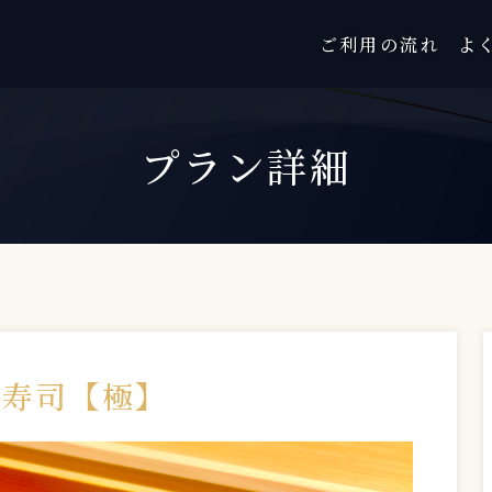
ご利用の流れ
よ
プラン詳細
張寿司【極】