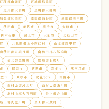
亘理郡山元町
宮城郡松島町
黒川郡大和町
黒川郡大郷町
加美郡加美町
遠田郡涌谷町
遠田郡美里町
秋田市
能代市
横手市
大館市
由利本荘市
潟上市
大仙市
北秋田市
町
北秋田郡上小阿仁村
山本郡藤里町
南秋田郡五城目町
南秋田郡八郎潟町
仙北郡美郷町
雄勝郡羽後町
市
鶴岡市
酒田市
新庄市
寒河江市
天童市
東根市
尾花沢市
南陽市
西村山郡河北町
西村山郡西川町
北村山郡大石田町
最上郡金山町
最上郡真室川町
最上郡大蔵村