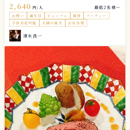
る、郷土料理です‼️🫡 国産の豚肩ロースを開いて、ロー
2,640
最低2名様〜
ズマリー、タイム、パセリ、にんにく、オリーブオイル
円/人
などを巻き込み、低温調理で柔らかく仕上げ、フライパ
お祝い
誕生日
ビュッフェ
接待
パーティー
ンでしっかり焼き色をつけてから、カットして提供しま
子供対応可能
主婦の味方
お弁当用
す‼️🇮🇹
清水良一