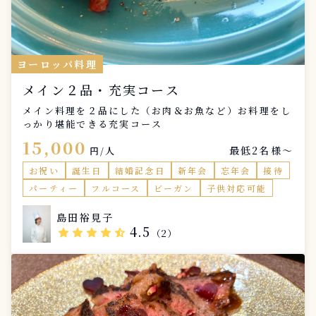
ヨーロッパ料理
メイン２品・充実コース
メイン料理を２品にした（お肉＆お魚など）お料理をし
っかり堪能できる充実コース
15,000
最低2名様〜
円/人
お祝い
誕生日
結婚記念日
新年会
忘年会
接待
パーティー
フルコース
ビーガン
子供対応可能
島田裕見子
4.5
star
star
star
star
star_half
（2）