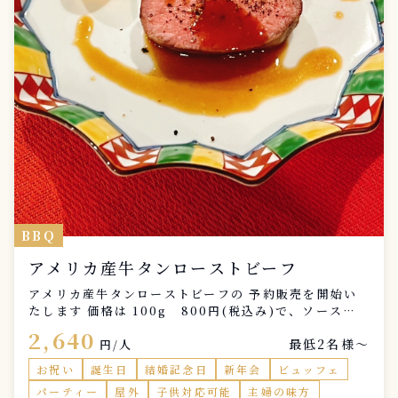
BBQ
アメリカ産牛タンローストビーフ
アメリカ産牛タンローストビーフの 予約販売を開始い
たします 価格は 100g 800円(税込み)で、ソース付
き 300g以上、1kgまでの目方販売にさせて頂きます
2,640
最低2名様〜
今月31日までに、DMにて。ご予約お願いいたします。
円/人
尚、冷凍保存も可能なので、取りに来られない方は 冷
お祝い
誕生日
結婚記念日
新年会
ビュッフェ
凍保存しておきますので、お申し付けくださいませ。
パーティー
屋外
子供対応可能
主婦の味方