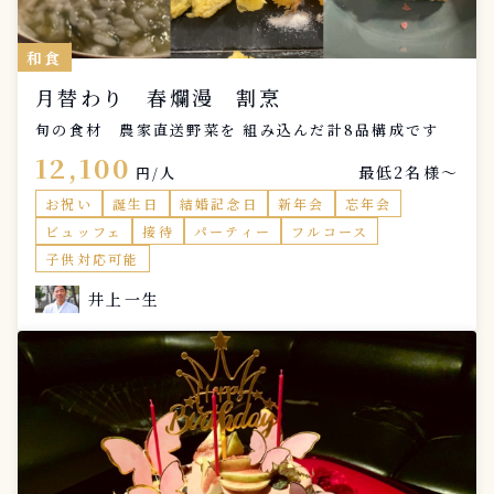
和食
月替わり 春爛漫 割烹
旬の食材 農家直送野菜を 組み込んだ計8品構成です
12,100
最低2名様〜
円/人
お祝い
誕生日
結婚記念日
新年会
忘年会
ビュッフェ
接待
パーティー
フルコース
子供対応可能
井上一生