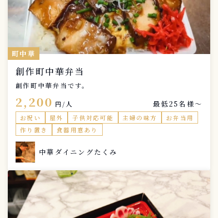
町中華
創作町中華弁当
創作町中華弁当です。
2,200
最低25名様〜
円/人
お祝い
屋外
子供対応可能
主婦の味方
お弁当用
作り置き
食器用意あり
中華ダイニングたくみ