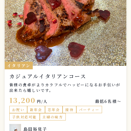
イタリアン
カジュアルイタリアンコース
皆様の食卓がよりカラフルでハッピーになるお手伝いが
出来たら嬉しいです。
13,200
最低6名様〜
円/人
お祝い
新年会
忘年会
接待
パーティー
子供対応可能
主婦の味方
島田裕見子