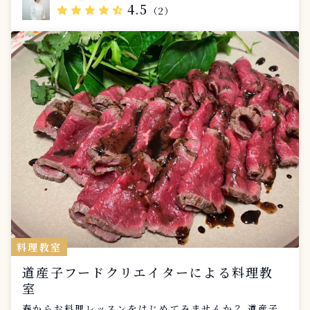
4.5
star
star
star
star
star_half
（2）
料理教室
道産子フードクリエイターによる料理教
室
春からお料理レッスンをはじめてみませんか？ 道産子