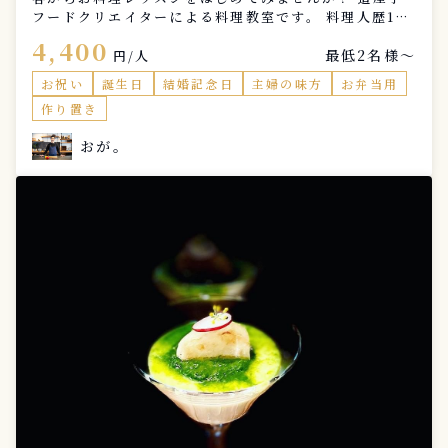
フードクリエイターによる料理教室です。 料理人歴11
年のプロのシェフが 基礎から応用のヒントまで丁寧に
4,400
最低2名様〜
お教えします。 体験レッスンもございますので、まず
円/人
はお気軽にお問合せください。
お祝い
誕生日
結婚記念日
主婦の味方
お弁当用
作り置き
おが。