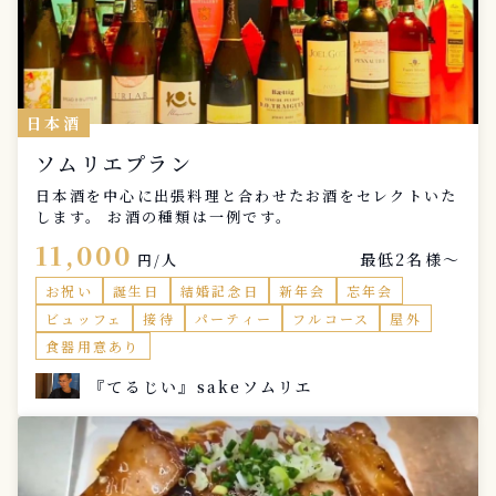
日本酒
ソムリエプラン
日本酒を中心に出張料理と合わせたお酒をセレクトいた
します。 お酒の種類は一例です。
11,000
最低2名様〜
円/人
お祝い
誕生日
結婚記念日
新年会
忘年会
ビュッフェ
接待
パーティー
フルコース
屋外
食器用意あり
『てるじい』sakeソムリエ