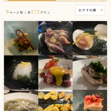
9
172
ページ目 / 全
プラン