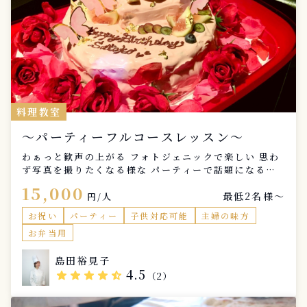
料理教室
〜パーティーフルコースレッスン〜
わぁっと歓声の上がる フォトジェニックで楽しい 思わ
ず写真を撮りたくなる様な パーティーで話題になる映
えるフルコースです。 ◇レッスン内容◇ ・写真映えす
15,000
最低2名様〜
る色使いを学ぶ ・小道具や撮影のコツ ・実習(調理) ・
円/人
盛り付け&撮影 ・実食 ※お持ち帰りご希望の方は各自
お祝い
パーティー
子供対応可能
主婦の味方
入れ物等をご用意ください。 ・レシピ作成 ◇メニュー
お弁当用
(全5品)◇ ・前菜 ・スープor温菜 ・パンorライスor
麺 ・メインディッシュ ・デザート ◇所要時間◇ 3時間
島田裕見子
※材料費、フルコース実食(お持ち帰り可能)、レッスン
4.5
star
star
star
star
star_half
レシピ付
（2）