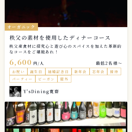
オーガニック
秩父の素材を使用したディナーコース
秩父産食材に探究心と遊び心のスパイスを加えた革新的
なコースをご堪能あれ！
6,600
最低2名様〜
円/人
お祝い
誕生日
結婚記念日
新年会
忘年会
接待
パーティー
ビーガン
屋外
Y'sDining寛齋