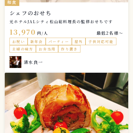
和食
シェフのおせち
元ホテルJALシティ松山総料理長の監修おせちです
13,970
最低2名様〜
円/人
お祝い
新年会
パーティー
屋外
子供対応可能
主婦の味方
お弁当用
作り置き
清水良一