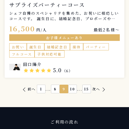
サプライズパーティーコース
シェフ自慢のスペシャリテを集めた、お祝いに相応しい
コースです。 誕生日に、結婚記念日、プロポーズや、
お食い初め等々パートナー様へのプレゼントにいかがで
16,500
最低2名様〜
しょう？！
円/人
お子様メニューあり
お祝い
誕生日
結婚記念日
接待
パーティー
フルコース
子供対応可能
田口陽介
5.0
star
star
star
star
star
（6）
...
...
前へ
1
8
9
10
15
次へ
ご利用の流れ