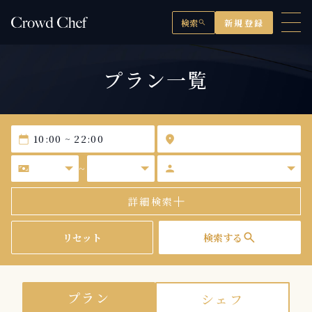
検索
新規登録
search
プラン一覧
calendar_today
location_on
universal_currency_alt
person
~
詳細検索
search
リセット
検索する
プラン
シェフ