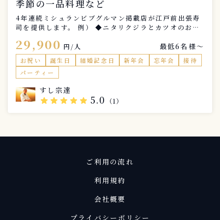
季節の一品料理など
4年連続ミシュランビブグルマン掲載店が江戸前出張寿
司を提供します。 例） ◆ニタリクジラとカツオのお造
り ◆あん肝ポン酢 ◆白子焼き ◆モズク酢 ◆蒸し黒ア
29,900
最低6名様〜
ワビのつまみ ◆握り10貫 ◆本日のお味噌汁 内容は仕
円/人
入れにより変わります。（掲載はイメージ写真です）
お祝い
誕生日
結婚記念日
新年会
忘年会
接待
苦手なものやアレルギーなどがある場合は事前にお申し
パーティー
付けください
すし宗達
5.0
star
star
star
star
star
（1）
ご利用の流れ
利用規約
会社概要
プライバシーポリシー