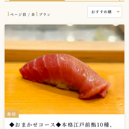
1
1
ページ目 / 全
プラン
寿司
◆おまかせコース◆本格江戸前鮨10種、