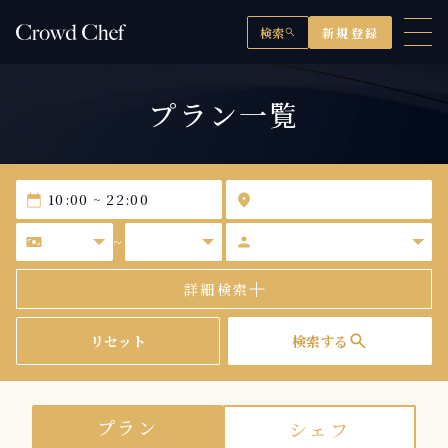
検索
新規登録
search
プラン一覧
calendar_today
location_on
universal_currency_alt
person
~
詳細検索
search
リセット
検索する
プラン
シェフ