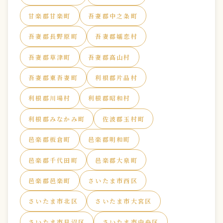
甘楽郡甘楽町
吾妻郡中之条町
吾妻郡長野原町
吾妻郡嬬恋村
吾妻郡草津町
吾妻郡高山村
吾妻郡東吾妻町
利根郡片品村
利根郡川場村
利根郡昭和村
利根郡みなかみ町
佐波郡玉村町
邑楽郡板倉町
邑楽郡明和町
邑楽郡千代田町
邑楽郡大泉町
邑楽郡邑楽町
さいたま市西区
さいたま市北区
さいたま市大宮区
さいたま市見沼区
さいたま市中央区