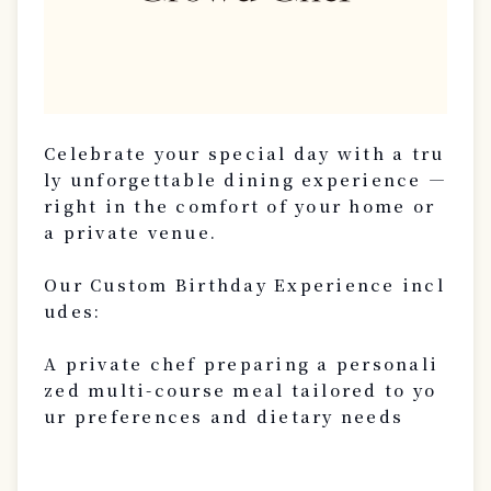
Celebrate your special day with a tru
ly unforgettable dining experience —
right in the comfort of your home or
a private venue.
Our Custom Birthday Experience incl
udes:
A private chef preparing a personali
zed multi-course meal tailored to yo
ur preferences and dietary needs