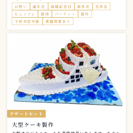
お祝い
誕生日
結婚記念日
新年会
忘年会
ビュッフェ
接待
パーティー
屋外
子供対応可能
食器用意あり
デザートセット
大型ケーキ製作