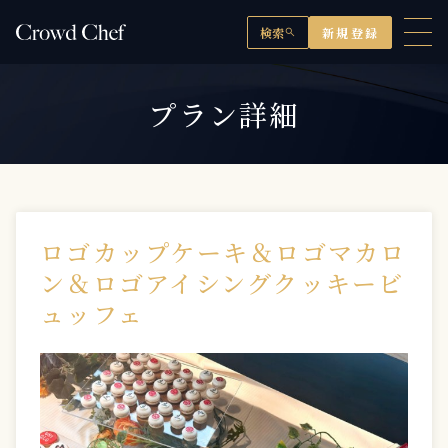
検索
新規登録
search
プラン詳細
ロゴカップケーキ＆ロゴマカロ
ン＆ロゴアイシングクッキービ
ュッフェ