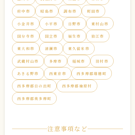
府中市
昭島市
調布市
町田市
小金井市
小平市
日野市
東村山市
国分寺市
国立市
福生市
狛江市
東大和市
清瀬市
東久留米市
武蔵村山市
多摩市
稲城市
羽村市
あきる野市
西東京市
西多摩郡瑞穂町
西多摩郡日の出町
西多摩郡檜原村
西多摩郡奥多摩町
注意事項など