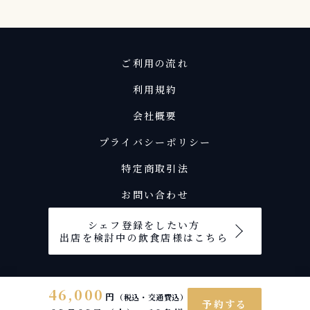
味。 【カラーバリエーション】 お好みや贈るシーン
に合わせて、以下の5色からお選びいただけます。 白
水色 赤 黄 緑 【ご注文方法】 シェフが内容を承諾
後、ご希望の個数、配送先（配送料は別途かかりま
す）、配送日時をお知らせください。 ロゴデータ（P
ご利用の流れ
DF形式）をお持ちの場合はご一緒にご送付くださ
い。 世界に一つだけのオリジナルマカロンセットを
利用規約
お作りいたします。 ※ご注文はお届け希望日より最
低２週間前までにお願いいたします。 【料金】 6個/
会社概要
2人前 【ご注意】 ロゴ印刷に使用するインクにはア
ルコールが含まれております。アレルギー等がご心配
プライバシーポリシー
な方は事前にご相談ください。 贈る人の想いを形に
する、特別なロゴマカロンセット。 ぜひこの機会
特定商取引法
に、大切な方への贈り物としてご利用ください。 ロ
ゴのご指定に関しては開催日の1週間前までにご提出
お問い合わせ
くださいませ。 画像の解像度によって仕上がりの具
合が異なる可能性がございます。できるだけ解像度の
シェフ登録をしたい方
高いロゴデータをご提出ください。 ファイル形式：j
出店を検討中の飲食店様はこちら
pg,png,ai ※事前のサンプル商品をご希望の方は別
途費用が掛かる可能性がございます。ご相談くださ
い。 【最低注文金額について】 最低注文金額 10,00
0円以上 渋谷区 最低注文金額 80,000円以上 八王子
46,000
円
市・武蔵野市・三鷹市・府中市・調布市・小金井市・
（税込・交通費込）
予約する
小平市・日野市・国分寺市・国立市・狛江市・東大和