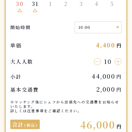
30
31
1
2
3
4
5
change_history
change_history
開始時間
4,400
単価
円
10
大人人数
44,000
小計
円
2,000
基本交通費
円
※マッチング後にシェフから出張先への交通費をお知らせ
いたします。
詳しくは注意事項をご確認ください。
46,000
合計
(税込)
円