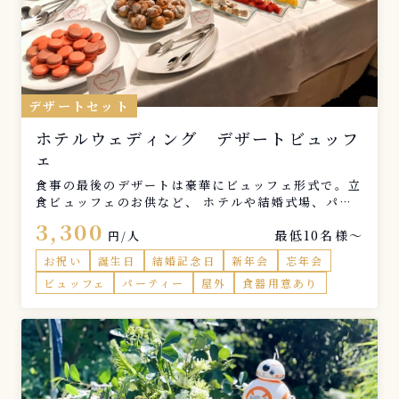
デザートセット
ホテルウェディング デザートビュッフ
ェ
食事の最後のデザートは豪華にビュッフェ形式で。立
食ビュッフェのお供など、 ホテルや結婚式場、パー
ティー会場や飲食店様などにご好評いただいておりま
3,300
最低10名様〜
す。 こちらも御社専用のラインナップをご提案する
円/人
ことも可能です。
お祝い
誕生日
結婚記念日
新年会
忘年会
ビュッフェ
パーティー
屋外
食器用意あり