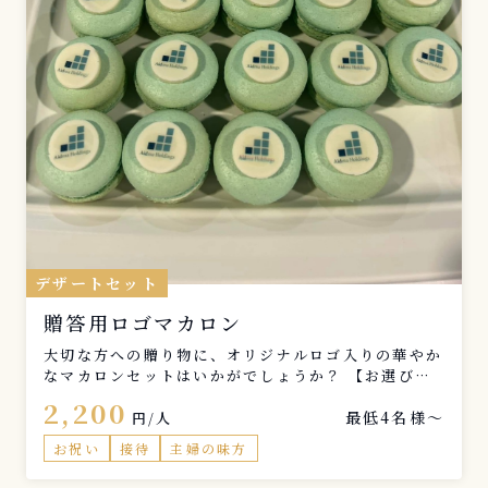
デザートセット
贈答用ロゴマカロン
大切な方への贈り物に、オリジナルロゴ入りの華やか
なマカロンセットはいかがでしょうか？ 【お選びい
ただける味のラインナップ】 バニラ マイルドでクリ
2,200
最低4名様〜
ーミーな甘さが広がる、誰からも愛される定番の味わ
円/人
い。 フランボワーズ ジューシーな果実感が弾ける、
お祝い
接待
主婦の味方
爽やかで華やかなフルーツテイスト。 ピスタチオ 濃
厚なコクと香ばしさが楽しめる、贅沢なナッツの風