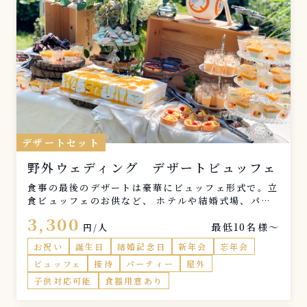
デザートセット
野外ウェディング デザートビュッフェ
食事の最後のデザートは豪華にビュッフェ形式で。立
食ビュッフェのお供など、 ホテルや結婚式場、パー
ティー会場や飲食店様などにご好評いただいておりま
3,300
最低10名様〜
す。 こちらも御社専用のラインナップをご提案する
円/人
ことも可能です。
お祝い
誕生日
結婚記念日
新年会
忘年会
ビュッフェ
接待
パーティー
屋外
子供対応可能
食器用意あり