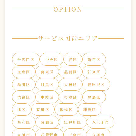
OPTION
サービス可能エリア
千代田区
中央区
港区
新宿区
文京区
台東区
墨田区
江東区
品川区
目黒区
大田区
世田谷区
渋谷区
中野区
杉並区
豊島区
北区
荒川区
板橋区
練馬区
足立区
葛飾区
江戸川区
八王子市
立川市
武蔵野市
三鷹市
青梅市