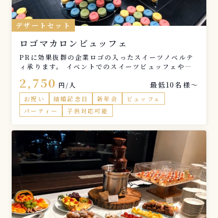
デザートセット
ロゴマカロンビュッフェ
PRに効果抜群の企業ロゴの入ったスイーツノベルテ
ィ承ります。 イベントでのスイーツビュッフェやノ
ベルティに大変ご好評いただいております。
2,750
最低10名様〜
円/人
お祝い
結婚記念日
新年会
ビュッフェ
パーティー
子供対応可能