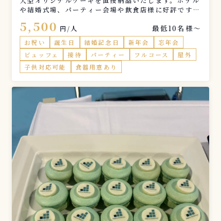
大型オリジナルケーキを直接納品いたします。ホテル
や結婚式場、パーティー会場や飲食店様に好評です。
また、クラブでのイベント時や推しのお祝いなど、さ
5,500
最低10名様〜
まざまなシーンでご利用いただけます。 御社専用の
円/人
メニューの作成も承ります。 ※ご注文はお届け希望
お祝い
誕生日
結婚記念日
新年会
忘年会
日より最低２週間前までにお願いいたします。
ビュッフェ
接待
パーティー
フルコース
屋外
子供対応可能
食器用意あり