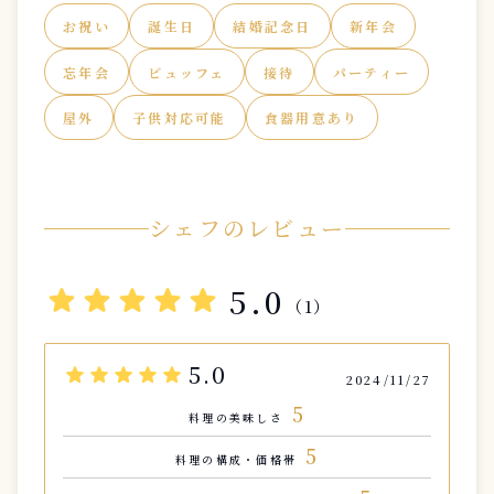
お祝い
誕生日
結婚記念日
新年会
忘年会
ビュッフェ
接待
パーティー
屋外
子供対応可能
食器用意あり
シェフのレビュー
star
star
star
star
star
5.0
（1）
5.0
star
star
star
star
star
2024/11/27
5
料理の美味しさ
5
料理の構成・価格帯