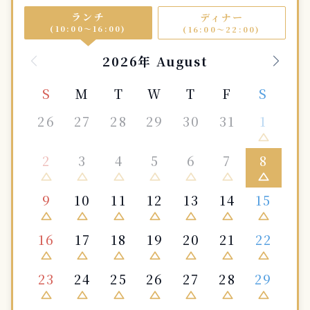
ランチ
ディナー
(10:00〜16:00)
(16:00〜22:00)
2026年 August
S
M
T
W
T
F
S
26
27
28
29
30
31
1
change_history
2
3
4
5
6
7
8
change_history
change_history
change_history
change_history
change_history
change_history
change_history
9
10
11
12
13
14
15
change_history
change_history
change_history
change_history
change_history
change_history
change_history
16
17
18
19
20
21
22
change_history
change_history
change_history
change_history
change_history
change_history
change_history
23
24
25
26
27
28
29
change_history
change_history
change_history
change_history
change_history
change_history
change_history