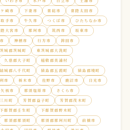
いわき市
水戸市
日立市
土浦市
龍ケ崎市
下妻市
常総市
常陸太田市
取手市
牛久市
つくば市
ひたちなか市
常陸大宮市
那珂市
筑西市
坂東市
市
神栖市
行方市
鉾田市
茨城郡茨城町
東茨城郡大洗町
久慈郡大子町
稲敷郡美浦村
結城郡八千代町
猿島郡五霞町
猿島郡境町
利市
栃木市
佐野市
鹿沼市
日光市
矢板市
那須塩原市
さくら市
三川町
芳賀郡益子町
芳賀郡茂木町
下都賀郡壬生町
下都賀郡野木町
那須郡那須町
那須郡那珂川町
前橋市