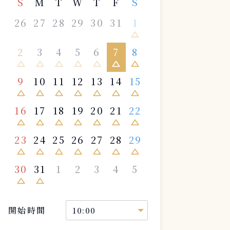
S
M
T
W
T
F
S
26
27
28
29
30
31
1
change_history
2
3
4
5
6
7
8
change_history
change_history
change_history
change_history
change_history
change_history
change_history
9
10
11
12
13
14
15
change_history
change_history
change_history
change_history
change_history
change_history
change_history
16
17
18
19
20
21
22
change_history
change_history
change_history
change_history
change_history
change_history
change_history
23
24
25
26
27
28
29
change_history
change_history
change_history
change_history
change_history
change_history
change_history
30
31
1
2
3
4
5
change_history
change_history
開始時間