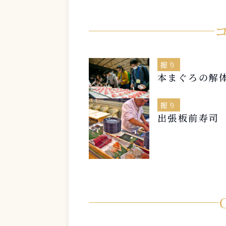
握り
本まぐろの解
握り
出張板前寿司