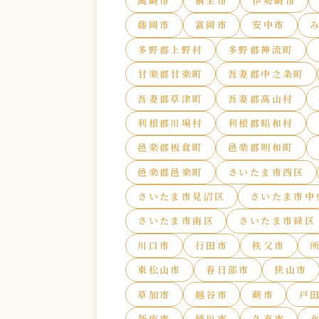
高崎市
桐生市
伊勢崎市
藤岡市
富岡市
安中市
多野郡上野村
多野郡神流町
甘楽郡甘楽町
吾妻郡中之条町
吾妻郡草津町
吾妻郡高山村
利根郡川場村
利根郡昭和村
邑楽郡板倉町
邑楽郡明和町
邑楽郡邑楽町
さいたま市西区
さいたま市見沼区
さいたま市中
さいたま市南区
さいたま市緑区
川口市
行田市
秩父市
東松山市
春日部市
狭山市
草加市
越谷市
蕨市
戸
新座市
桶川市
久喜市