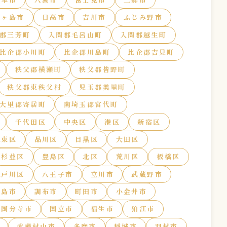
鶴ヶ島市
日高市
吉川市
ふじみ野市
郡三芳町
入間郡毛呂山町
入間郡越生町
比企郡小川町
比企郡川島町
比企郡吉見町
秩父郡横瀬町
秩父郡皆野町
秩父郡東秩父村
児玉郡美里町
大里郡寄居町
南埼玉郡宮代町
千代田区
中央区
港区
新宿区
江東区
品川区
目黒区
大田区
杉並区
豊島区
北区
荒川区
板橋区
江戸川区
八王子市
立川市
武蔵野市
昭島市
調布市
町田市
小金井市
国分寺市
国立市
福生市
狛江市
武蔵村山市
多摩市
稲城市
羽村市