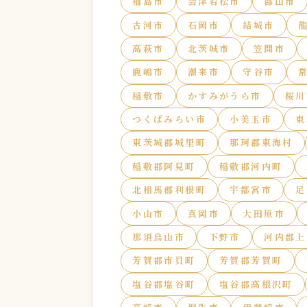
福島市
会津若松市
郡山市
古河市
石岡市
結城市
高萩市
北茨城市
笠間市
鹿嶋市
潮来市
守谷市
稲敷市
かすみがうら市
桜川
つくばみらい市
小美玉市
東
東茨城郡城里町
那珂郡東海村
稲敷郡阿見町
稲敷郡河内町
北相馬郡利根町
宇都宮市
足
小山市
真岡市
大田原市
那須烏山市
下野市
河内郡上
芳賀郡市貝町
芳賀郡芳賀町
塩谷郡塩谷町
塩谷郡高根沢町