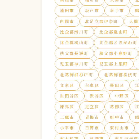
蓮田市
坂戸市
幸手市
白岡市
北足立郡伊奈町
入間
比企郡滑川町
比企郡嵐山町
比企郡鳩山町
比企郡ときがわ町
秩父郡長瀞町
秩父郡小鹿野町
児玉郡神川町
児玉郡上里町
北葛飾郡杉戸町
北葛飾郡松伏町
文京区
台東区
墨田区
世田谷区
渋谷区
中野区
練馬区
足立区
葛飾区
三鷹市
青梅市
府中市
小平市
日野市
東村山市
東大和市
清瀬市
東久留米市