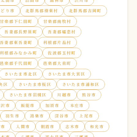
太田市
沼田市
館林市
渋川市
みどり市
北群馬郡榛東村
北群馬郡吉岡町
甘楽郡下仁田町
甘楽郡南牧村
吾妻郡長野原町
吾妻郡嬬恋村
吾妻郡東吾妻町
利根郡片品村
利根郡みなかみ町
佐波郡玉村町
邑楽郡千代田町
邑楽郡大泉町
さいたま市北区
さいたま市大宮区
央区
さいたま市桜区
さいたま市浦和区
さいたま市岩槻区
川越市
熊谷市
所沢市
飯能市
加須市
本庄市
羽生市
鴻巣市
深谷市
上尾市
田市
入間市
朝霞市
志木市
和光市
北本市
八潮市
富士見市
三郷市