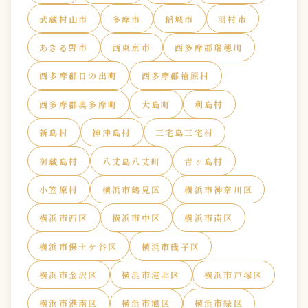
武蔵村山市
多摩市
稲城市
羽村市
あきる野市
西東京市
西多摩郡瑞穂町
西多摩郡日の出町
西多摩郡檜原村
西多摩郡奥多摩町
大島町
利島村
新島村
神津島村
三宅島三宅村
御蔵島村
八丈島八丈町
青ヶ島村
小笠原村
横浜市鶴見区
横浜市神奈川区
横浜市西区
横浜市中区
横浜市南区
横浜市保土ケ谷区
横浜市磯子区
横浜市金沢区
横浜市港北区
横浜市戸塚区
横浜市港南区
横浜市旭区
横浜市緑区