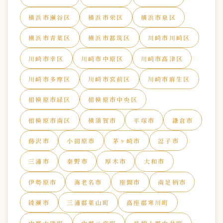
横浜市瀬谷区
横浜市栄区
横浜市泉区
横浜市青葉区
横浜市都筑区
川崎市川崎区
川崎市幸区
川崎市中原区
川崎市高津区
川崎市多摩区
川崎市宮前区
川崎市麻生区
相模原市緑区
相模原市中央区
相模原市南区
横須賀市
平塚市
鎌倉市
藤沢市
小田原市
茅ヶ崎市
逗子市
三浦市
秦野市
厚木市
大和市
伊勢原市
海老名市
座間市
南足柄市
綾瀬市
三浦郡葉山町
高座郡寒川町