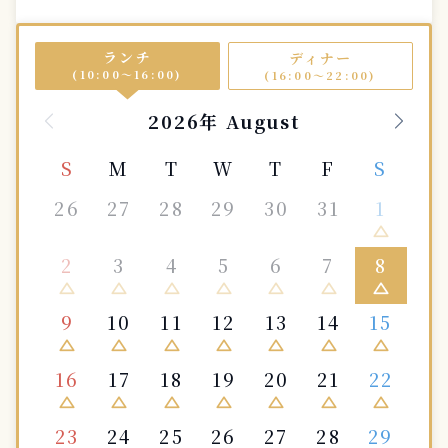
ランチ
ディナー
(10:00〜16:00)
(16:00〜22:00)
2026年 August
S
M
T
W
T
F
S
26
27
28
29
30
31
1
change_history
2
3
4
5
6
7
8
change_history
change_history
change_history
change_history
change_history
change_history
change_history
9
10
11
12
13
14
15
change_history
change_history
change_history
change_history
change_history
change_history
change_history
16
17
18
19
20
21
22
change_history
change_history
change_history
change_history
change_history
change_history
change_history
23
24
25
26
27
28
29