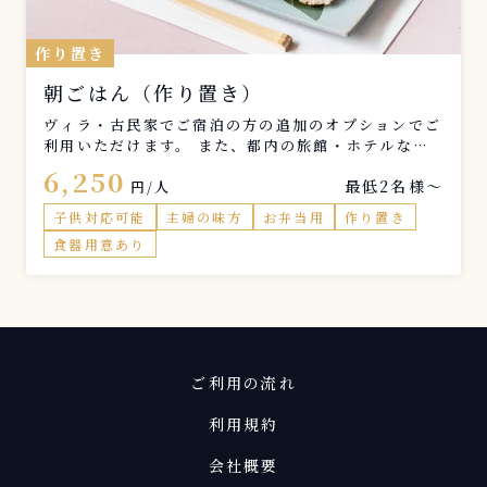
作り置き
朝ごはん（作り置き）
ヴィラ・古民家でご宿泊の方の追加のオプションでご
利用いただけます。 また、都内の旅館・ホテルなど
で、和食のお料理を提供したい際にもご利用いただけ
6,250
最低2名様〜
ます。
円/人
子供対応可能
主婦の味方
お弁当用
作り置き
食器用意あり
ご利用の流れ
利用規約
会社概要