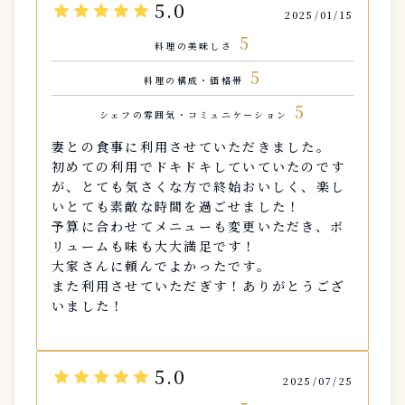
5.0
star
star
star
star
star
2025/01/15
5
料理の美味しさ
5
料理の構成・価格帯
5
シェフの雰囲気・コミュニケーション
妻との食事に利用させていただきました。
初めての利用でドキドキしていていたのです
が、とても気さくな方で終始おいしく、楽し
いとても素敵な時間を過ごせました！
予算に合わせてメニューも変更いただき、ボ
リュームも味も大大満足です！
大家さんに頼んでよかったです。
また利用させていただぎす！ありがとうござ
いました！
5.0
star
star
star
star
star
2025/07/25