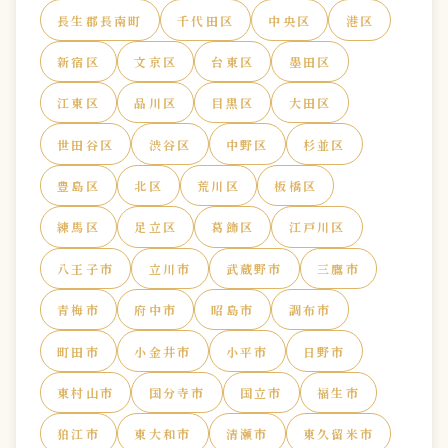
長生郡長南町
千代田区
中央区
港区
新宿区
文京区
台東区
墨田区
江東区
品川区
目黒区
大田区
世田谷区
渋谷区
中野区
杉並区
豊島区
北区
荒川区
板橋区
練馬区
足立区
葛飾区
江戸川区
八王子市
立川市
武蔵野市
三鷹市
青梅市
府中市
昭島市
調布市
町田市
小金井市
小平市
日野市
東村山市
国分寺市
国立市
福生市
狛江市
東大和市
清瀬市
東久留米市