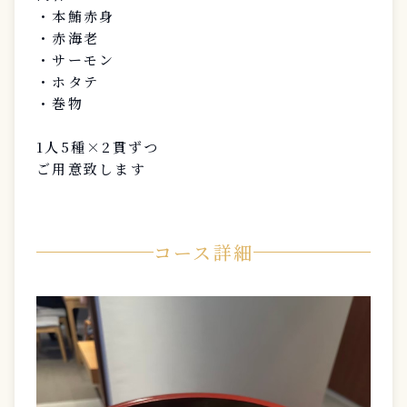
・本鮪赤身
・赤海老
・サーモン
・ホタテ
・巻物
1人5種×2貫ずつ
ご用意致します
コース詳細