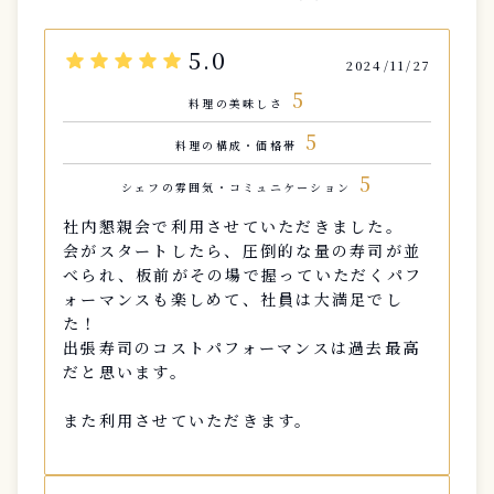
5.0
star
star
star
star
star
2024/11/27
5
料理の美味しさ
5
料理の構成・価格帯
5
シェフの雰囲気・コミュニケーション
社内懇親会で利用させていただきました。
会がスタートしたら、圧倒的な量の寿司が並
べられ、板前がその場で握っていただくパフ
ォーマンスも楽しめて、社員は大満足でし
た！
出張寿司のコストパフォーマンスは過去最高
だと思います。
また利用させていただきます。