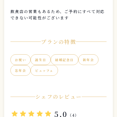
飲食店の営業もあるため、ご予約にすべて対応
できない可能性がございます
プランの特徴
お祝い
誕生日
結婚記念日
新年会
忘年会
ビュッフェ
シェフのレビュー
star
star
star
star
star
5.0
（4）