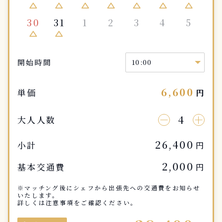
change_history
change_history
change_history
change_history
change_history
change_history
change_history
30
31
1
2
3
4
5
change_history
change_history
開始時間
6,600
単価
円
4
大人人数
26,400
小計
円
2,000
基本交通費
円
※マッチング後にシェフから出張先への交通費をお知らせ
いたします。
詳しくは注意事項をご確認ください。