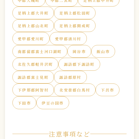
中郡大磯町
中郡二宮町
足柄上郡中井町
足柄上郡大井町
足柄上郡松田町
足柄上郡山北町
足柄上郡開成町
愛甲郡愛川町
愛甲郡清川村
南都留郡富士河口湖町
岡谷市
飯山市
北佐久郡軽井沢町
諏訪郡下諏訪町
諏訪郡富士見町
諏訪郡原村
下伊那郡阿智村
北安曇郡白馬村
下呂市
下田市
伊豆の国市
注意事項など