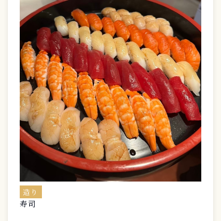
造り
寿司