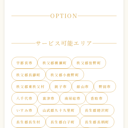
OPTION
サービス可能エリア
宇都宮市
秩父郡横瀬町
秩父郡皆野町
秩父郡長瀞町
秩父郡小鹿野町
秩父郡東秩父村
銚子市
館山市
野田市
八千代市
富津市
南房総市
香取市
いすみ市
山武郡九十九里町
長生郡睦沢町
長生郡長生村
長生郡白子町
長生郡長柄町