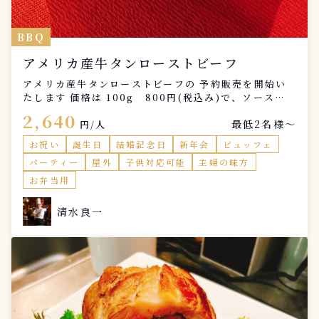
BBQ
アメリカ産牛タンローストビーフ
アメリカ産牛タンローストビーフの 予約販売を開始い
たします 価格は 100g 800円(税込み)で、ソース付
き 300g以上、1kgまでの目方販売にさせて頂きます
2,640
最低2名様〜
今月31日までに、DMにて。ご予約お願いいたします。
円/人
尚、冷凍保存も可能なので、取りに来られない方は 冷
お祝い
誕生日
結婚記念日
新年会
ビュッフェ
凍保存しておきますので、お申し付けくださいませ。
パーティー
屋外
子供対応可能
主婦の味方
お弁当用
清水良一