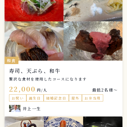
和食
寿司、天ぷら、和牛
贅沢な食材を使用したコースになります
22,000
最低2名様〜
円/人
お祝い
誕生日
結婚記念日
屋外
お弁当用
井上一生