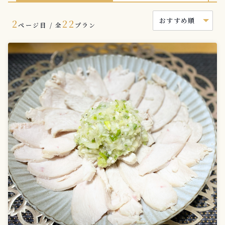
2
22
ページ目 / 全
プラン