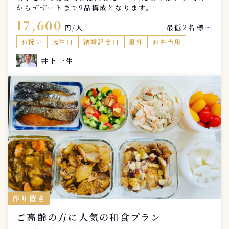
からデザートまで9品構成となります。
17,600
最低2名様〜
円/人
お祝い
誕生日
結婚記念日
屋外
お弁当用
井上一生
作り置き
ご高齢の方に人気の和食プラン