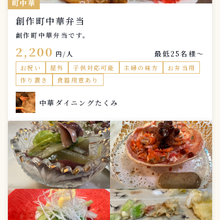
町中華
創作町中華弁当
創作町中華弁当です。
2,200
最低25名様〜
円/人
お祝い
屋外
子供対応可能
主婦の味方
お弁当用
作り置き
食器用意あり
中華ダイニングたくみ