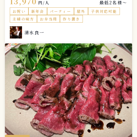
13,970
最低2名様〜
円/人
お祝い
新年会
パーティー
屋外
子供対応可能
主婦の味方
お弁当用
作り置き
清水良一