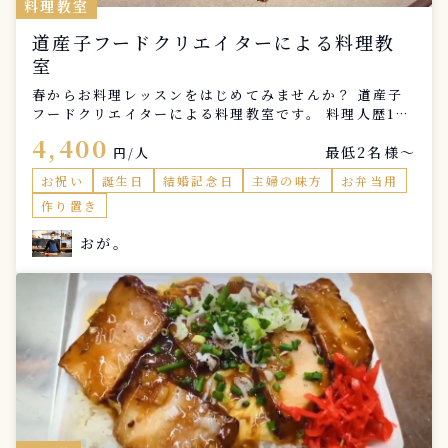
料理教室
道産子フードクリエイターによる料理教
室
春からお料理レッスンをはじめてみませんか？ 道産子
フードクリエイターによる料理教室です。 料理人歴11
年のプロのシェフが 基礎から応用のヒントまで丁寧に
4,400
最低2名様〜
お教えします。 体験レッスンもございますので、まず
円/人
はお気軽にお問合せください。
お祝い
誕生日
結婚記念日
主婦の味方
お弁当用
作り置き
おが。