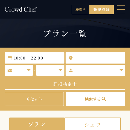
検索
新規登録
search
プラン一覧
calendar_today
location_on
universal_currency_alt
person
~
詳細検索
search
リセット
検索する
プラン
シェフ