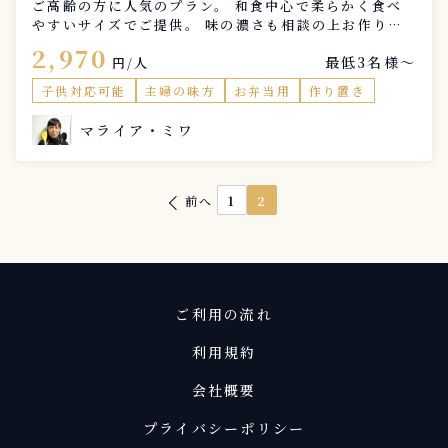
ご高齢の方に人気のプラン。 和食中心で柔らかく食べ
やすいサイズでご提供。 味の濃さも相談の上お作りし
ます。 料理写真は一例です。
2,970
最低3名様〜
円/人
子供対応可能
主婦の味方
お弁当用
作り置き
マライア・ミワ
前へ
1
2
ご利用の流れ
利用規約
会社概要
プライバシーポリシー