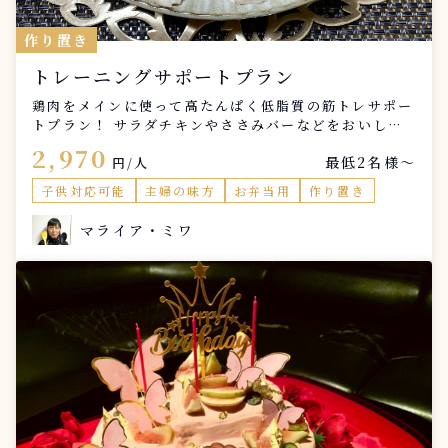
作り置き
トレーニングサポートプラン
鶏肉をメインに使って高たんぱく低脂質の筋トレサポー
トプラン！ サラダチキンやささみバーなどをおいしく
調理します。 カラダ作りとともに食も楽しんでもらい
2,970
最低2名様〜
たいと思いサポートします！！
円/人
子供対応可能
主婦の味方
お弁当用
作り置き
マライア・ミワ