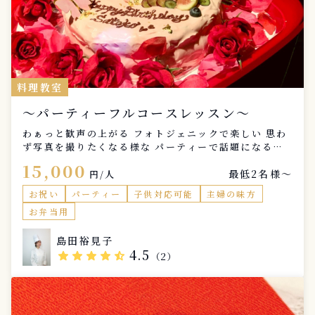
料理教室
〜パーティーフルコースレッスン〜
わぁっと歓声の上がる フォトジェニックで楽しい 思わ
ず写真を撮りたくなる様な パーティーで話題になる映
えるフルコースです。 ◇レッスン内容◇ ・写真映えす
15,000
最低2名様〜
る色使いを学ぶ ・小道具や撮影のコツ ・実習(調理) ・
円/人
盛り付け&撮影 ・実食 ※お持ち帰りご希望の方は各自
お祝い
パーティー
子供対応可能
主婦の味方
入れ物等をご用意ください。 ・レシピ作成 ◇メニュー
お弁当用
(全5品)◇ ・前菜 ・スープor温菜 ・パンorライスor
麺 ・メインディッシュ ・デザート ◇所要時間◇ 3時間
島田裕見子
※材料費、フルコース実食(お持ち帰り可能)、レッスン
4.5
star
star
star
star
star_half
レシピ付
（2）