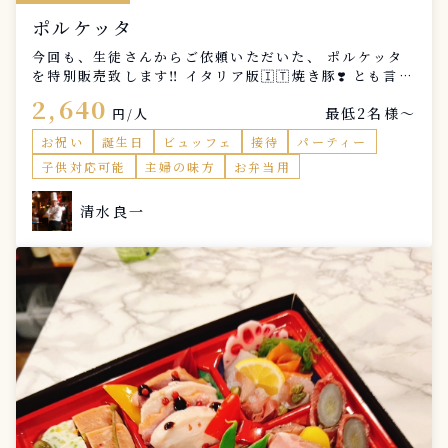
ポルケッタ
今回も、生徒さんからご依頼いただいた、 ポルケッタ
を特別販売致します‼️ イタリア版🇮🇹焼き豚❣️ とも言え
る、郷土料理です‼️🫡 国産の豚肩ロースを開いて、ロー
2,640
最低2名様〜
ズマリー、タイム、パセリ、にんにく、オリーブオイル
円/人
などを巻き込み、低温調理で柔らかく仕上げ、フライパ
お祝い
誕生日
ビュッフェ
接待
パーティー
ンでしっかり焼き色をつけてから、カットして提供しま
子供対応可能
主婦の味方
お弁当用
す‼️🇮🇹
清水良一